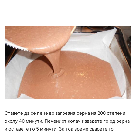
Ставете да се пече во загреана рерна на 200 степени,
околу 40 минути. Печениот колач извадете го од рерна
и оставете го 5 минути. За тоа време сварете го