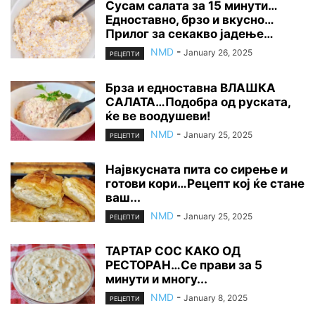
Сусам салата за 15 минути…
Едноставно, брзо и вкусно…
Прилог за секакво јадење…
NMD
-
January 26, 2025
РЕЦЕПТИ
Брза и едноставна ВЛАШКА
САЛАТА…Подобра од руската,
ќе ве воодушеви!
NMD
-
January 25, 2025
РЕЦЕПТИ
Највкусната пита со сирење и
готови кори…Рецепт кој ќе стане
ваш...
NMD
-
January 25, 2025
РЕЦЕПТИ
ТАРТАР СОС КАКО ОД
РЕСТОРАН…Се прави за 5
минути и многу...
NMD
-
January 8, 2025
РЕЦЕПТИ