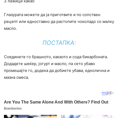
3 лажици какао
Глазурата можете да ја приготвите и по сопствен
рецепт или едноставно да растопите чоколадо со малку
масло.
ПОСТАПКА:
Соединете го брашното, какаото и сода бикарбоната.
Додадете шеќер, јогурт и масло, па сето убаво
промешајте го, додека да добиете убава, еднолична и
мазна смеса.