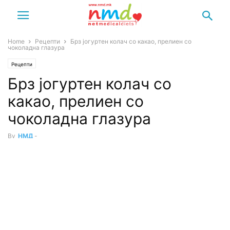
Home
Рецепти
Брз јогуртен колач со какао, прелиен со
чоколадна глазура
Рецепти
Брз јогуртен колач со
какао, прелиен со
чоколадна глазура
By
НМД
-