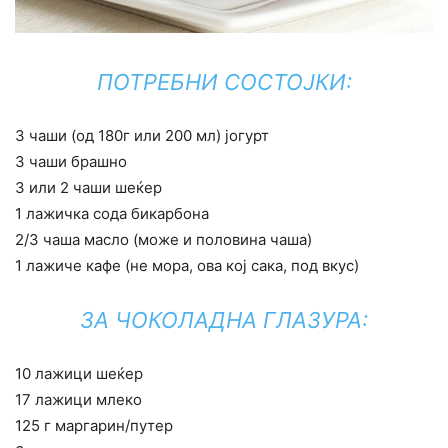
ПОТРЕБНИ СОСТОЈКИ:
3 чаши (од 180г или 200 мл) јогурт
3 чаши брашно
3 или 2 чаши шеќер
1 лажичка сода бикарбона
2/3 чаша масло (може и половина чаша)
1 лажиче кафе (не мора, ова кој сака, под вкус)
ЗА ЧОКОЛАДНА ГЛАЗУРА:
10 лажици шеќер
17 лажици млеко
125 г маргарин/путер