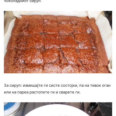
чоколадниот сируп.
За сируп: измешајте ги систе состојки, па на тивок оган
или на пареа растопете ги и сварете ги.