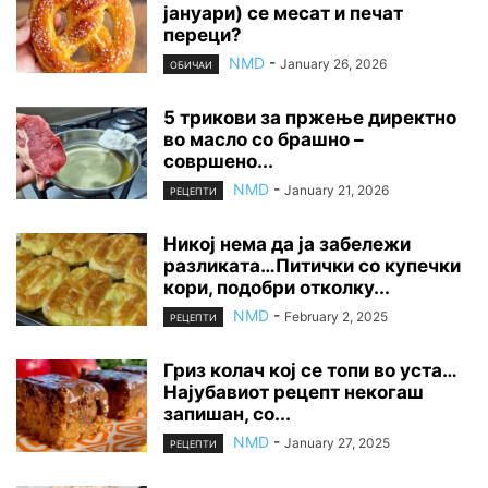
јануари) се месат и печат
переци?
NMD
-
January 26, 2026
ОБИЧАИ
5 трикови за пржење директно
во масло со брашно –
совршено...
NMD
-
January 21, 2026
РЕЦЕПТИ
Никој нема да ја забележи
разликата…Питички со купечки
кори, подобри отколку...
NMD
-
February 2, 2025
РЕЦЕПТИ
Гриз колач кој се топи во уста…
Најубавиот рецепт некогаш
запишан, со...
NMD
-
January 27, 2025
РЕЦЕПТИ