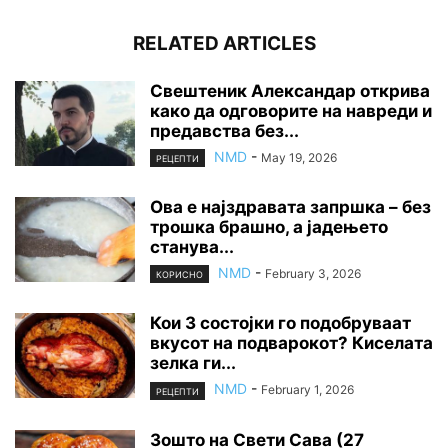
RELATED ARTICLES
Свештеник Александар открива
како да одговорите на навреди и
предавства без...
NMD
-
May 19, 2026
РЕЦЕПТИ
Ова е најздравата запршка – без
трошка брашно, а јадењето
станува...
NMD
-
February 3, 2026
КОРИСНО
Кои 3 состојки го подобруваат
вкусот на подварокот? Киселата
зелка ги...
NMD
-
February 1, 2026
РЕЦЕПТИ
Зошто на Свети Сава (27