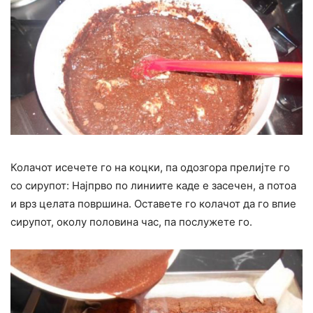
Колачот исечете го на коцки, па одозгора прелијте го
со сирупот: Најпрво по линиите каде е засечен, а потоа
и врз целата површина. Оставете го колачот да го впие
сирупот, околу половина час, па послужете го.