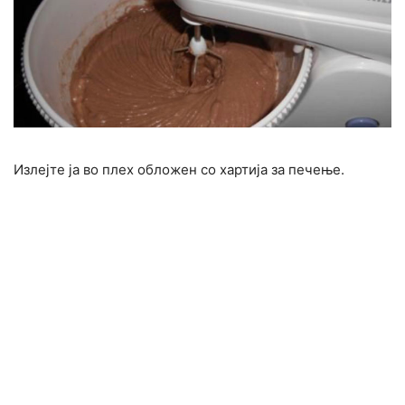
Излејте ја во плех обложен со хартија за печење.