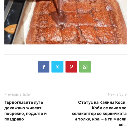
Previous article
Next article
Тврдоглавите луѓе
Статус на Калина Коси:
докажано живеат
Коби се качил во
посреќно, подолго и
хеликоптер со ќеркичката
поздраво
и толку, крај – а ти мисли
се…