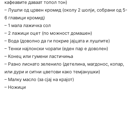
кафеавите даваат топол тон)
– Лушпи од црвен кромид (околу 2 шолји, собрани од 5-
6 главици кромид)
– 1 мала лажичка сол
– 2 лажици оцет (по можност домашен)
– Вода (доволно да ги покрие јајцата и лушпите)
– Тенки најлонски чорапи (еден пар е доволен)
– Конец или гумени ластичиња
– Разно лиснато зеленило (детелина, магдонос, копар,
или дури и ситни цветови како темјанушки)
– Малку масло (за сјај на крајот)
– Ножици