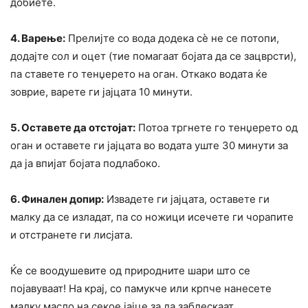
добиете.
4. Варење:
Прелијте со вода додека сè не се потопи,
додајте сол и оцет (тие помагаат бојата да се зацврсти),
па ставете го тенџерето на оган. Откако водата ќе
зоврие, варете ги јајцата 10 минути.
5. Оставете да отстојат:
Потоа тргнете го тенџерето од
оган и оставете ги јајцата во водата уште 30 минути за
да ја впијат бојата подлабоко.
6. Финален допир:
Извадете ги јајцата, оставете ги
малку да се изладат, па со ножици исечете ги чорапите
и отстранете ги лисјата.
Ќе се воодушевите од природните шари што се
појавуваат! На крај, со памукче или крпче нанесете
малку масло на секое јајце за да заблескаат.