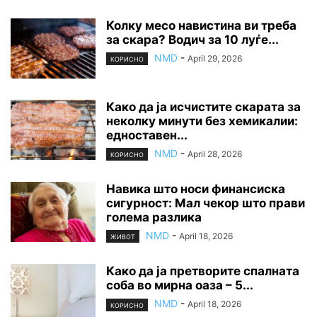
Колку месо навистина ви треба
за скара? Водич за 10 луѓе...
NMD
-
April 29, 2026
КОРИСНО
Како да ја исчистите скарата за
неколку минути без хемикалии:
едноставен...
NMD
-
April 28, 2026
КОРИСНО
Навика што носи финансиска
сигурност: Мал чекор што прави
голема разлика
NMD
-
April 18, 2026
ЖИВОТ
Како да ја претворите спалната
соба во мирна оаза – 5...
NMD
-
April 18, 2026
КОРИСНО