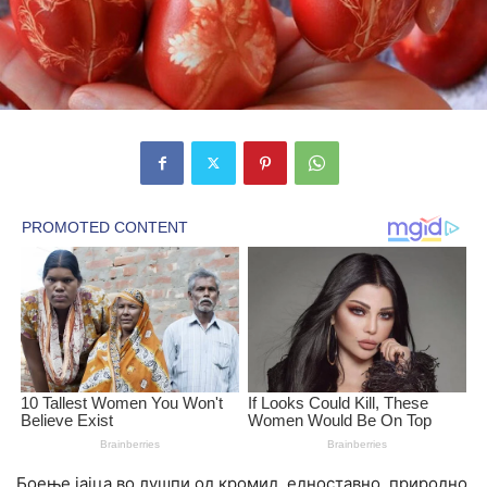
Боење јајца во лушпи од кромид, едноставно, природно