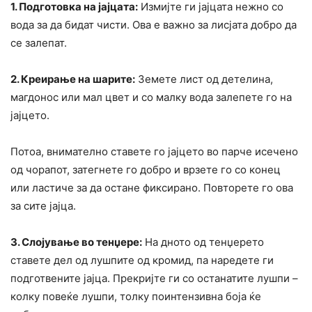
1. Подготовка на јајцата:
Измијте ги јајцата нежно со
вода за да бидат чисти. Ова е важно за лисјата добро да
се залепат.
2. Креирање на шарите:
Земете лист од детелина,
магдонос или мал цвет и со малку вода залепете го на
јајцето.
Потоа, внимателно ставете го јајцето во парче исечено
од чорапот, затегнете го добро и врзете го со конец
или ластиче за да остане фиксирано. Повторете го ова
за сите јајца.
3. Слојување во тенџере:
На дното од тенџерето
ставете дел од лушпите од кромид, па наредете ги
подготвените јајца. Прекријте ги со останатите лушпи –
колку повеќе лушпи, толку поинтензивна боја ќе