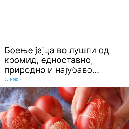
Боење јајца во лушпи од
кромид, едноставно,
природно и најубаво…
By
NMD
-