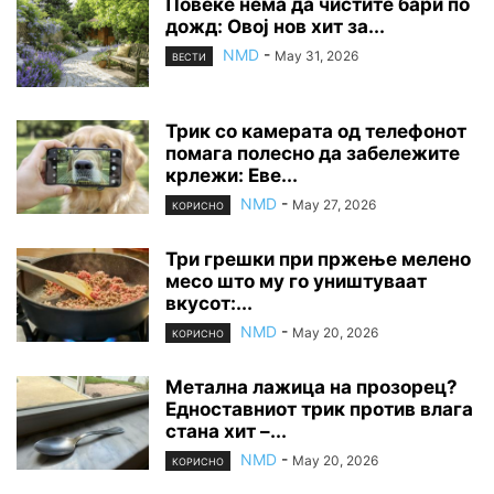
Повеќе нема да чистите бари по
дожд: Овој нов хит за...
NMD
-
May 31, 2026
ВЕСТИ
Трик со камерата од телефонот
помага полесно да забележите
крлежи: Еве...
NMD
-
May 27, 2026
КОРИСНО
Три грешки при пржење мелено
месо што му го уништуваат
вкусот:...
NMD
-
May 20, 2026
КОРИСНО
Метална лажица на прозорец?
Едноставниот трик против влага
стана хит –...
NMD
-
May 20, 2026
КОРИСНО