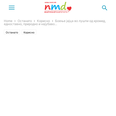
Home
Останато
Корисно
Боење јајца во лушпи од кромид,
едноставно, природно и најубаво…
Останато
Корисно