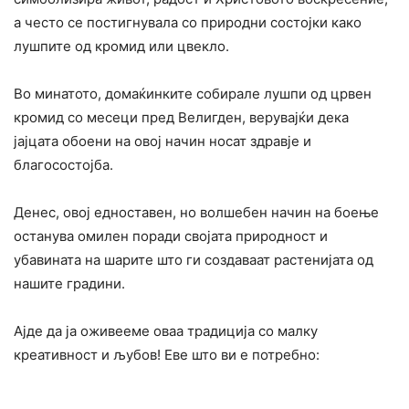
а често се постигнувала со природни состојки како
лушпите од кромид или цвекло.
Во минатото, домаќинките собирале лушпи од црвен
кромид со месеци пред Велигден, верувајќи дека
јајцата обоени на овој начин носат здравје и
благосостојба.
Денес, овој едноставен, но волшебен начин на боење
останува омилен поради својата природност и
убавината на шарите што ги создаваат растенијата од
нашите градини.
Ајде да ја оживееме оваа традиција со малку
креативност и љубов! Еве што ви е потребно: