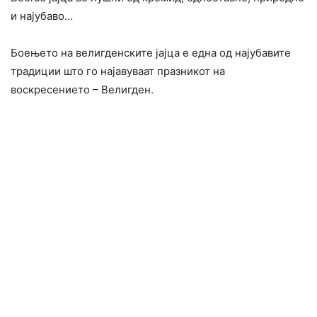
и најубаво…
Боењето на велигденските јајца е една од најубавите
традиции што го најавуваат празникот на
воскресението – Велигден.