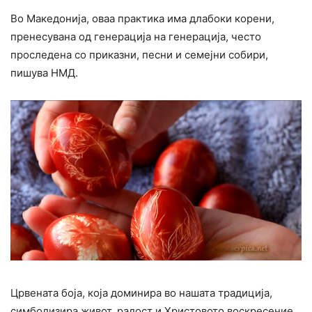
Во Македонија, оваа практика има длабоки корени,
пренесувана од генерација на генерација, често
проследена со приказни, песни и семејни собири,
пишува НМД.
Црвената боја, која доминира во нашата традиција,
симболизира живот, радост и Христовото воскресение,