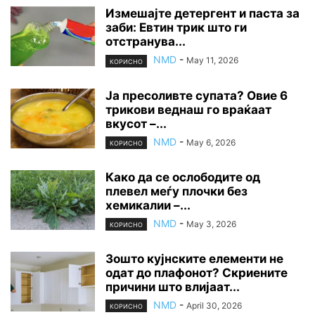
Измешајте детергент и паста за
заби: Евтин трик што ги
отстранува...
NMD
-
May 11, 2026
КОРИСНО
Ја пресоливте супата? Овие 6
трикови веднаш го враќаат
вкусот –...
NMD
-
May 6, 2026
КОРИСНО
Како да се ослободите од
плевел меѓу плочки без
хемикалии –...
NMD
-
May 3, 2026
КОРИСНО
Зошто кујнските елементи не
одат до плафонот? Скриените
причини што влијаат...
NMD
-
April 30, 2026
КОРИСНО