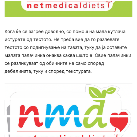
Кога ќе се загрее доволно, со помош на мала кутлача
истурете од тестото. Не треба вие да го разлевате
тестото со подигнување на тавата, туку да ја оставите
малата палачинка онаква каква шшто е. Овие палачинки
се разликуваат од обичните не само според
дебелината, туку и според текстурата.