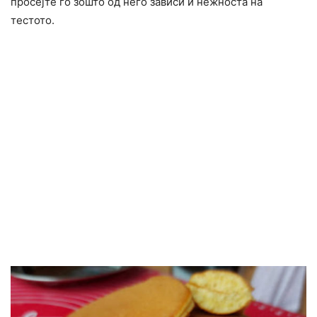
просејте го зошто од него зависи и нежноста на
тестото.