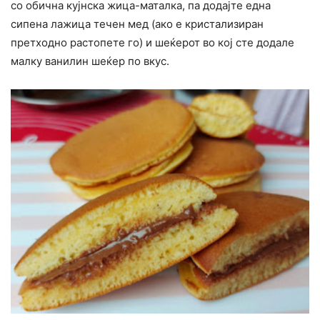
со обична кујнска жица-маталка, па додајте една
сипена лажица течен мед (ако е кристализиран
претходно растопете го) и шеќерот во кој сте додале
малку ванилин шеќер по вкус.