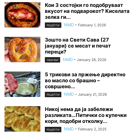
Кои 3 состојки го подобруваат
вкусот на подварокот? Киселата
зелка ги...
NMD
-
February 1, 2026
РЕЦЕПТИ
Зошто на Свети Сава (27
јануари) се месат и печат
переци?
NMD
-
January 26, 2026
ОБИЧАИ
5 трикови за пржење директно
во масло со брашно –
совршено...
NMD
-
January 21, 2026
РЕЦЕПТИ
Никој нема да ја забележи
разликата…Питички со купечки
кори, подобри отколку...
NMD
-
February 2, 2025
РЕЦЕПТИ