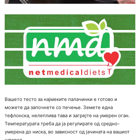
Вашето тесто за најмеките палачинки е готово и
можете да започнете со печење. Земете една
тефлонска, нелеплива тава и загрејте на умерен оган.
Температурата треба да ја регулирате од средно-
умерена до ниска, во зависност од јачината на вашиот
шпорет.