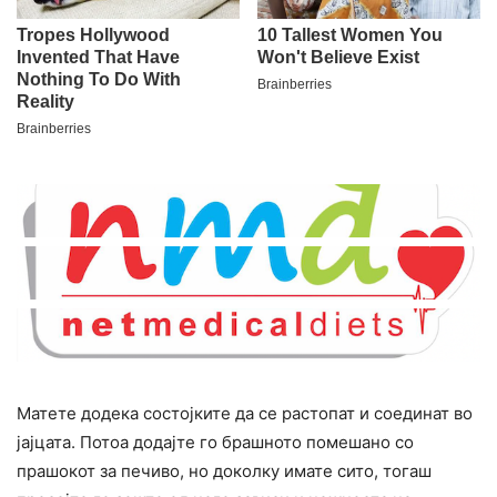
Матете додека состојките да се растопат и соединат во
јајцата. Потоа додајте го брашното помешано со
прашокот за печиво, но доколку имате сито, тогаш