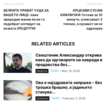
Previous article
Next article
БЕЛКИТЕ ПРАВАТ ЧУДA ЗА
КРЦКАВИ СУСАМ
ВАШЕТО ЛИЦЕ: овие
КИФЛИЧКИ: Готови за 10
природни маски ќе ви го
минути, излегуваат 2
подобрат изгледот на
тепсии, а сусамот не се
кожата (РЕЦЕПТИ)
одронува
RELATED ARTICLES
Свештеник Александар открива
како да одговорите на навреди и
предавства без...
NMD
-
May 19, 2026
РЕЦЕПТИ
Ова е најздравата запршка – без
трошка брашно, а јадењето
станува...
NMD
-
February 3, 2026
КОРИСНО