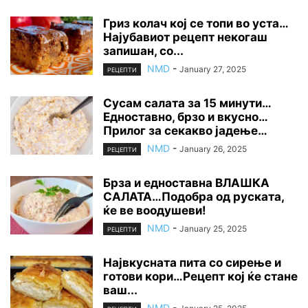
Гриз колач кој се топи во уста…
Најубавиот рецепт некогаш
запишан, со...
NMD
-
January 27, 2025
РЕЦЕПТИ
Сусам салата за 15 минути…
Едноставно, брзо и вкусно…
Прилог за секакво јадење…
NMD
-
January 26, 2025
РЕЦЕПТИ
Брза и едноставна ВЛАШКА
САЛАТА…Подобра од руската,
ќе ве воодушеви!
NMD
-
January 25, 2025
РЕЦЕПТИ
Највкусната пита со сирење и
готови кори…Рецепт кој ќе стане
ваш...
NMD
-