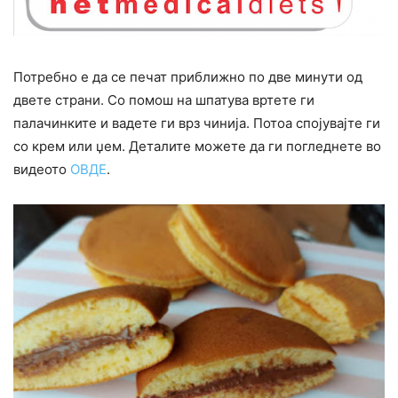
Потребно е да се печат приближно по две минути од
двете страни. Со помош на шпатува вртете ги
палачинките и вадете ги врз чинија. Потоа спојувајте ги
со крем или џем. Деталите можете да ги погледнете во
видеото
ОВДЕ
.