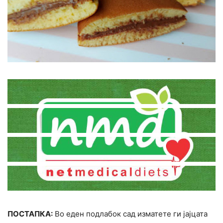
ПОСТАПКА:
Во еден подлабок сад изматете ги јајцата