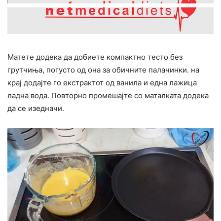
Матете додека да добиете компактно тесто без
грутчиња, погусто од она за обичните палачинки. на
крај додајте го екстрактот од ванила и една лажица
ладна вода. Повторно промешајте со маталката додека
да се изедначи.