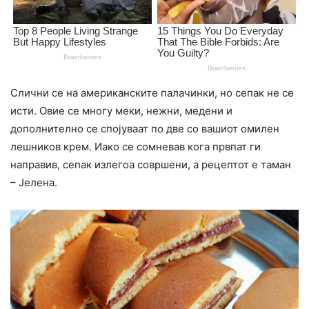
Слични се на американските палачинки, но сепак не се
исти. Овие се многу меки, нежни, медени и
дополнително се спојуваат по две со вашиот омилен
лешников крем. Иако се сомневав кога првпат ги
направив, сепак излегоа совршени, а рецептот е таман
– Јелена.