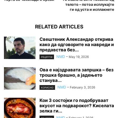
телото – потоа исплукајте
ги од уста и исплакнете
RELATED ARTICLES
Свештеник Александар открива
како да одговорите на навреди и
предавства без...
NMD
-
May 19, 2026
РЕЦЕПТИ
Ова е најздравата запршка – без
трошка брашно, а јадењето
станува...
NMD
-
February 3, 2026
КОРИСНО
Кои 3 состојки го подобруваат
вкусот на подварокот? Киселата
зелка ги...
NMD
-
February 1, 2026