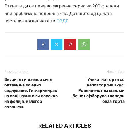
Ставете да се пече во загреана рерна на 200 степени
или приближно половина час. Деталите од целата
постапка погледнете ги
ОВДЕ
.
Previous article
Next article
Внуците ги изедоа сите
Уникатна торта со
батачиња во едно
неповторлив вкус:
седнување: Ги маринирав
Роденденот на маж ми
на овој начин и ги испеков
беше најзборуван поради
на фолија, излегоа
оваа торта
совршени
RELATED ARTICLES