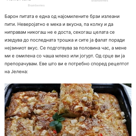
Барон питата е една од најомилените брзи излеани
пити. Неверојатно е мека и вкусна, па колку и да
ниправам никогаш не е доста, секогаш целата се
изедува до последната трошка и сите ја фалат поради
нејзиниот вкус. Се подготвува за половина час, а мене
ми е омилена со чаша млеко или јогурт. Од срце ви ја
препорачувам. Еве што ви е потребно според рецептот
на Јелена: