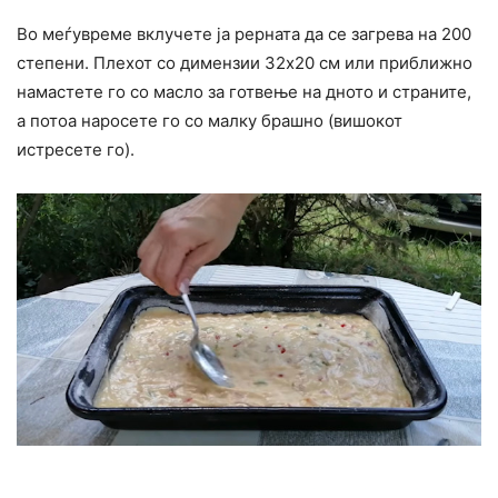
Во меѓувреме вклучете ја рерната да се загрева на 200
степени. Плехот со димензии 32х20 см или приближно
намастете го со масло за готвење на дното и страните,
а потоа наросете го со малку брашно (вишокот
истресете го).