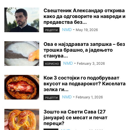
Свештеник Александар открива
како да одговорите на навреди и
предавства без...
NMD
-
May 19, 2026
РЕЦЕПТИ
Ова е најздравата запршка – без
трошка брашно, а јадењето
станува...
NMD
-
February 3, 2026
КОРИСНО
Кои 3 состојки го подобруваат
вкусот на подварокот? Киселата
зелка ги...
NMD
-
February 1, 2026
РЕЦЕПТИ
Зошто на Свети Сава (27
јануари) се месат и печат
переци?