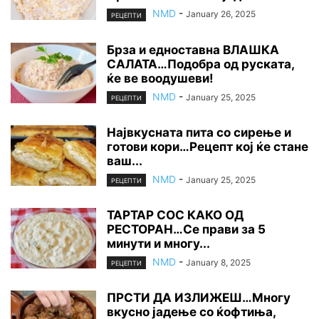
NMD
-
January 26, 2025
РЕЦЕПТИ
Брза и едноставна ВЛАШКА
САЛАТА…Подобра од руската,
ќе ве воодушеви!
NMD
-
January 25, 2025
РЕЦЕПТИ
Највкусната пита со сирење и
готови кори…Рецепт кој ќе стане
ваш...
NMD
-
January 25, 2025
РЕЦЕПТИ
ТАРТАР СОС КАКО ОД
РЕСТОРАН…Се прави за 5
минути и многу...
NMD
-
January 8, 2025
РЕЦЕПТИ
ПРСТИ ДА ИЗЛИЖЕШ…Многу
вкусно јадење со ќофтиња,