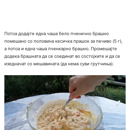
Потоа додајте една чаша бело пченично брашно
помешано со половина кесичка прашок за печиво (5 г),
а потоа и една чаша пченкарно брашно. Промешајте
додека брашната да се соединат во состојките и да се
изедначат со мешавината (да нема суви грутчиња).