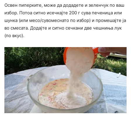
Освен пиперките, може да додадете и зеленчук по ваш
избор. Потоа ситно исечкајте 200 г сува печеница или
шунка (или месо/сувомеснато по избор) и промешајте ја
во смесата. Додајте и ситно сечкани две чешниња лук
(по вкус).