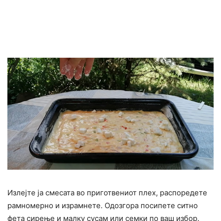
Излејте ја смесата во приготвениот плех, распоредете
рамномерно и израмнете. Одозгора посипете ситно
фета сирење и малку сусам или семки по ваш избор.