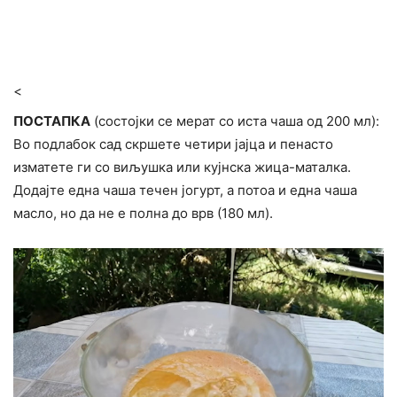
<
ПОСТАПКА
(состојки се мерат со иста чаша од 200 мл):
Во подлабок сад скршете четири јајца и пенасто
изматете ги со виљушка или кујнска жица-маталка.
Додајте една чаша течен јогурт, а потоа и една чаша
масло, но да не е полна до врв (180 мл).