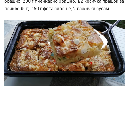
брашно, 200 г пченкарно брашно, 1/2 кесичка прашок за
печиво (5 г), 150 г фета сирење, 2 лажички сусам