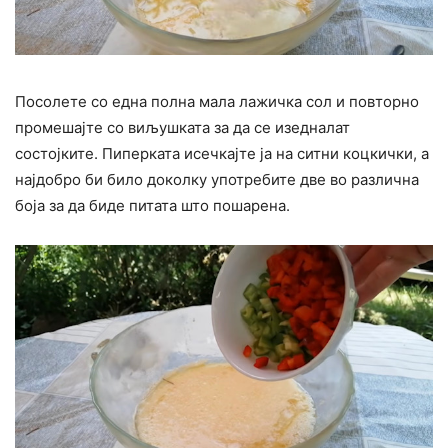
Посолете со една полна мала лажичка сол и повторно
промешајте со виљушката за да се изедналат
состојките. Пиперката исечкајте ја на ситни коцкички, а
најдобро би било доколку употребите две во различна
боја за да биде питата што пошарена.