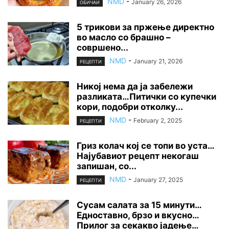
NMD
-
January 26, 2026
ОБИЧАИ
5 трикови за пржење директно
во масло со брашно –
совршено...
NMD
-
January 21, 2026
РЕЦЕПТИ
Никој нема да ја забележи
разликата…Питички со купечки
кори, подобри отколку...
NMD
-
February 2, 2025
РЕЦЕПТИ
Гриз колач кој се топи во уста…
Најубавиот рецепт некогаш
запишан, со...
NMD
-
January 27, 2025
РЕЦЕПТИ
Сусам салата за 15 минути…
Едноставно, брзо и вкусно…
Прилог за секакво јадење…