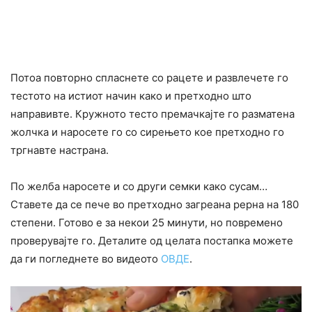
Потоа повторно спласнете со рацете и развлечете го
тестото на истиот начин како и претходно што
направивте. Кружното тесто премачкајте го разматена
жолчка и наросете го со сирењето кое претходно го
тргнавте настрана.
По желба наросете и со други семки како сусам…
Ставете да се пече во претходно загреана рерна на 180
степени. Готово е за некои 25 минути, но повремено
проверувајте го. Деталите од целата постапка можете
да ги погледнете во видеото
ОВДЕ
.