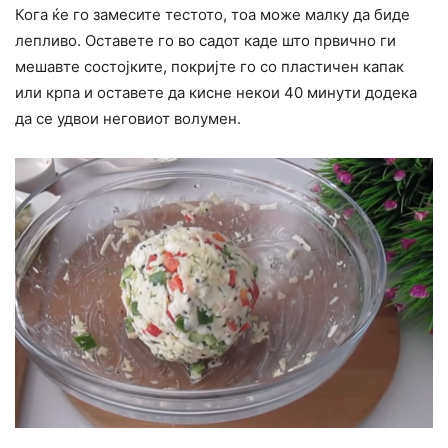
Кога ќе го замесите тестото, тоа може малку да биде
лепливо. Оставете го во садот каде што првично ги
мешавте состојките, покријте го со пластичен капак
или крпа и оставете да кисне некои 40 минути додека
да се удвои неговиот волумен.