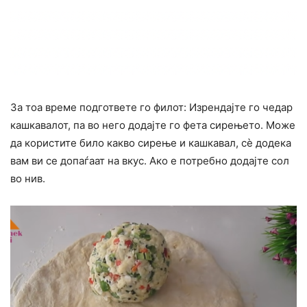
За тоа време подгответе го филот: Изрендајте го чедар
кашкавалот, па во него додајте го фета сирењето. Може
да користите било какво сирење и кашкавал, сè додека
вам ви се допаѓаат на вкус. Ако е потребно додајте сол
во нив.