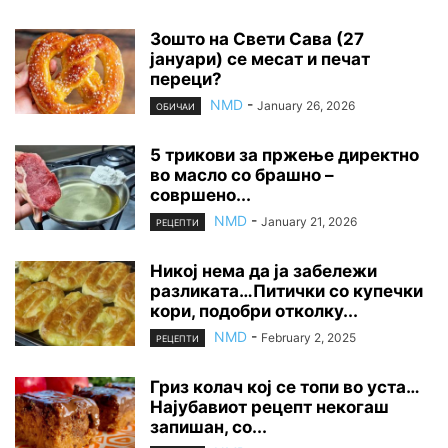
Зошто на Свети Сава (27
јануари) се месат и печат
переци?
NMD
-
January 26, 2026
ОБИЧАИ
5 трикови за пржење директно
во масло со брашно –
совршено...
NMD
-
January 21, 2026
РЕЦЕПТИ
Никој нема да ја забележи
разликата…Питички со купечки
кори, подобри отколку...
NMD
-
February 2, 2025
РЕЦЕПТИ
Гриз колач кој се топи во уста…
Најубавиот рецепт некогаш
запишан, со...