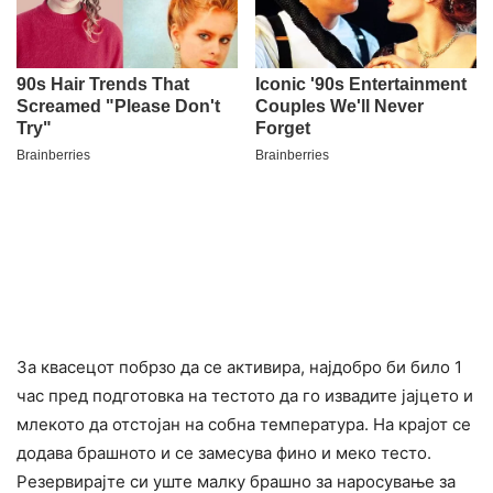
За квасецот побрзо да се активира, најдобро би било 1
час пред подготовка на тестото да го извадите јајцето и
млекото да отстојан на собна температура. На крајот се
додава брашното и се замесува фино и меко тесто.
Резервирајте си уште малку брашно за наросување за