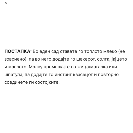
<
ПОСТАПКА:
Во еден сад ставете го топлото млеко (не
зовриено), па во него додајте го шеќерот, солта, јајцето
и маслото. Малку промешајте со жица/маталка или
шпатула, па додајте го инстант квасецот и повторно
соединете ги состојките.