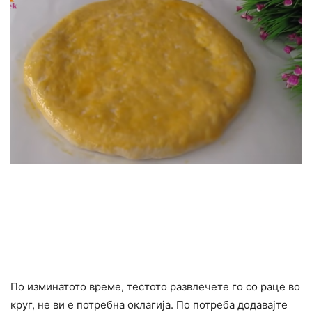
По изминатото време, тестото развлечете го со раце во
круг, не ви е потребна оклагија. По потреба додавајте