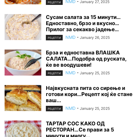
NMD
-
January 27, 2025
РЕЦЕПТИ
Сусам салата за 15 минути…
Едноставно, брзо и вкусно…
Прилог за секакво јадење…
NMD
-
January 26, 2025
РЕЦЕПТИ
Брза и едноставна ВЛАШКА
САЛАТА…Подобра од руската,
ќе ве воодушеви!
NMD
-
January 25, 2025
РЕЦЕПТИ
Највкусната пита со сирење и
готови кори…Рецепт кој ќе стане
ваш...
NMD
-
January 25, 2025
РЕЦЕПТИ
ТАРТАР СОС КАКО ОД
РЕСТОРАН…Се прави за 5
минути и многу...