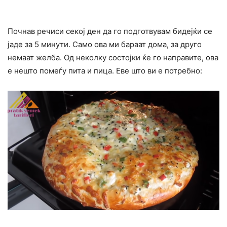
Почнав речиси секој ден да го подготвувам бидејќи се
јаде за 5 минути. Само ова ми бараат дома, за друго
немаат желба. Од неколку состојки ќе го направите, ова
е нешто помеѓу пита и пица. Еве што ви е потребно: