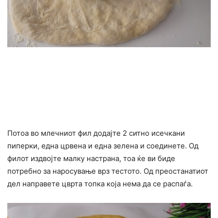
Потоа во млечниот фил додајте 2 ситно исечкани
пиперки, една црвена и една зелена и соединете. Од
филот издвојте малку настрана, тоа ќе ви биде
потребно за наросување врз тестото. Од преостанатиот
дел направете цврта топка која нема да се распаѓа.