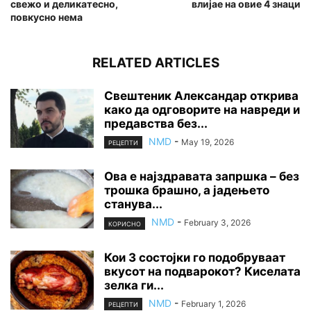
свежо и деликатесно,
влијае на овие 4 знаци
повкусно нема
RELATED ARTICLES
Свештеник Александар открива
како да одговорите на навреди и
предавства без...
NMD
-
May 19, 2026
РЕЦЕПТИ
Ова е најздравата запршка – без
трошка брашно, а јадењето
станува...
NMD
-
February 3, 2026
КОРИСНО
Кои 3 состојки го подобруваат
вкусот на подварокот? Киселата
зелка ги...
NMD
-
February 1, 2026
РЕЦЕПТИ