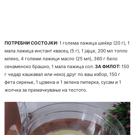
ПОТРЕБНИ СОСТОЈКИ:
1 голема лажица шеќер (20 г), 1
мала лажица инстант квасец (5 г), 1 јајце, 200 мл топло
млеко, 4 големи лажици масло (25 мл), 360 г бело
сенаменско брашно, 1 мала лажица сол.
ЗА ФИЛОТ:
150
г чедар кашкавал или некој друг по ваш избор, 150 г
фета сирење, 1 црвена и 1 зелена пиперка, сусам и 1
жолчка за премачкување на тестото.