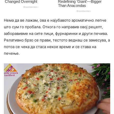
Нема да ве лaжам, ова е најубавото ароматично лепче
што сум го пробала. Откога го направив овој рецепт,
заборавивме на сите пици, фурнаринки и други печива.
Релативно брзо се прави, тестото веднаш се замесува, а
потоа се чека да стаса некое време и се става на
печење.