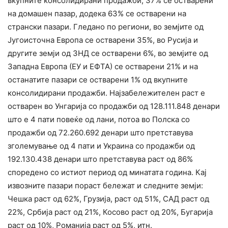
вкупните консолидирани продажби, 37% се остварени
на домашен пазар, додека 63% се остварени на
странски пазари. Гледано по региони, во земјите од
Југоисточна Европа се остварени 35%, во Русија и
другите земји од ЗНД се остварени 6%, во земјите од
Западна Европа (ЕУ и ЕФТА) се остварени 21% и на
останатите пазари се остварени 1% од вкупните
консолидирани продажби. Најзабележителен раст е
остварен во Унгарија со продажби од 128.111.848 денари
што е 4 пати повеќе од лани, потоа во Полска со
продажби од 72.260.692 денари што претставува
зголемување од 4 пати и Украина со продажби од
192.130.438 денари што претставува раст од 86%
споредено со истиот период од минатата година. Кај
извозните пазари пораст бележат и следните земји:
Чешка раст од 62%, Грузија, раст од 51%, САД раст од
22%, Србија раст од 21%, Косово раст од 20%, Бугарија
раст од 10%, Романија раст од 5%, итн.