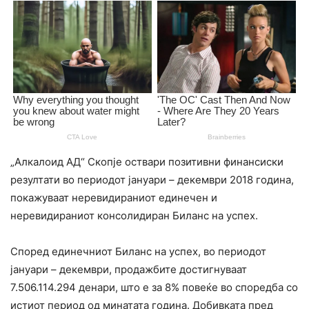
„Алкалоид АД“ Скопје оствари позитивни финансиски
резултати во периодот јануари – декември 2018 година,
покажуваат неревидираниот единечен и
неревидираниот консолидиран Биланс на успех.
Според единечниот Биланс на успех, во периодот
јануари – декември, продажбите достигнуваат
7.506.114.294 денари, што е за 8% повеќе во споредба со
истиот период од минатата година. Добивката пред