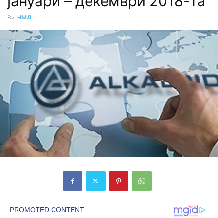
јануари – декември 2018-та
By
НМД
-