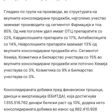
Гледано по групи на производи, во структурата на
вкупните консолидирани продажби, најголемо учество
заземаат производите од сегментот Фармација и тоа
85%. Од нив поголем удел имаат ОТЦ препаратите со
22%, Кардиолошките препарати со 17%, Антибиотиците
со 14%, Невролошките препарати заземаат 13% од
вкупните консолидирани продажби итн. Сегментот
Хемија, Козметика и Билкарство учествува со 15% во
вкупните консолидирани продажби или поточно Хемија
учествува со 3%, Козметика со 9% и Билкарство
учествува со 3%.
Консолидираната добивка пред финансиски трошоци,
даноци и амортизација (ЕБИТДА), која достигнува
1.555.516.762 денари бележи раст од 10%, додека нето
консолидираната добивка во износ од 862.410.928