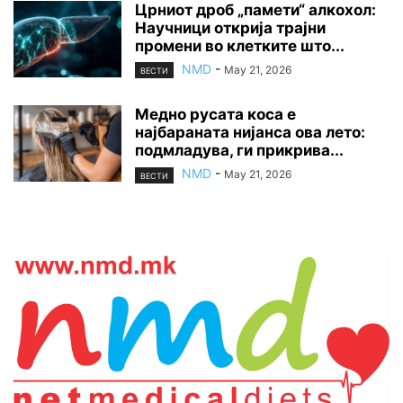
Црниот дроб „памети“ алкохол:
Научници открија трајни
промени во клетките што...
NMD
-
May 21, 2026
ВЕСТИ
Медно русата коса е
најбараната нијанса ова лето:
подмладува, ги прикрива...
NMD
-
May 21, 2026
ВЕСТИ