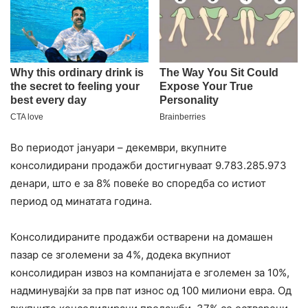
Во периодот јануари – декември, вкупните
консолидирани продажби достигнуваат 9.783.285.973
денари, што е за 8% повеќе во споредба со истиот
период од минатата година.
Консолидираните продажби остварени на домашен
пазар се зголемени за 4%, додека вкупниот
консолидиран извоз на компанијата е зголемен за 10%,
надминувајќи за прв пат износ од 100 милиони евра. Од