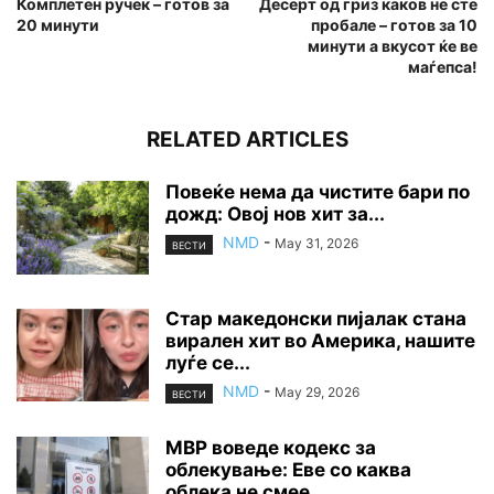
Комплетен ручек – готов за
Десерт од гриз каков не сте
20 минути
пробале – готов за 10
минути а вкусот ќе ве
маѓепса!
RELATED ARTICLES
Повеќе нема да чистите бари по
дожд: Овој нов хит за...
NMD
-
May 31, 2026
ВЕСТИ
Стар македонски пијалак стана
вирален хит во Америка, нашите
луѓе се...
NMD
-
May 29, 2026
ВЕСТИ
МВР воведе кодекс за
облекување: Еве со каква
облека не смее...