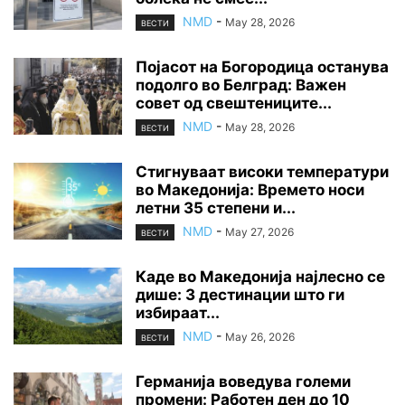
NMD
-
May 28, 2026
ВЕСТИ
Појасот на Богородица останува
подолго во Белград: Важен
совет од свештениците...
NMD
-
May 28, 2026
ВЕСТИ
Стигнуваат високи температури
во Македонија: Времето носи
летни 35 степени и...
NMD
-
May 27, 2026
ВЕСТИ
Каде во Македонија најлесно се
дише: 3 дестинации што ги
избираат...
NMD
-
May 26, 2026
ВЕСТИ
Германија воведува големи
промени: Работен ден до 10