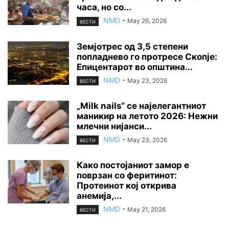
часа, но со...
NMD
-
May 26, 2026
ВЕСТИ
Земјотрес од 3,5 степени
попладнево го протресе Скопје:
Епицентарот во општина...
NMD
-
May 23, 2026
ВЕСТИ
„Milk nails“ се најелегантниот
маникир на летото 2026: Нежни
млечни нијанси...
NMD
-
May 23, 2026
ВЕСТИ
Како постојаниот замор е
поврзан со феритинот:
Протеинот кој открива
анемија,...
NMD
-
May 21, 2026
ВЕСТИ