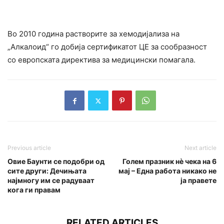
Во 2010 година растворите за хемодијализа на
„Алкалоид“ го добија сертификатот ЦЕ за сообразност
со европската директива за медицински помагала.
Previous article
Next article
Овие Баунти се подобри од
Голем празник нè чека на 6
сите други: Дечињата
мај – Една работа никако не
најмногу им се радуваат
ја правете
кога ги правам
RELATED ARTICLES