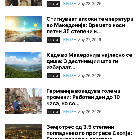
NMD
-
May 28, 2026
ВЕСТИ
Стигнуваат високи температури
во Македонија: Времето носи
летни 35 степени и...
NMD
-
May 27, 2026
ВЕСТИ
Каде во Македонија најлесно се
дише: 3 дестинации што ги
избираат...
NMD
-
May 26, 2026
ВЕСТИ
Германија воведува големи
промени: Работен ден до 10
часа, но со...
NMD
-
May 26, 2026
ВЕСТИ
Земјотрес од 3,5 степени
попладнево го протресе Скопје: