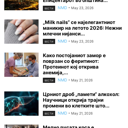
Епицентарот во општина...
NMD
-
May 23, 2026
ВЕСТИ
„Milk nails“ се најелегантниот
маникир на летото 2026: Нежни
млечни нијанси...
NMD
-
May 23, 2026
ВЕСТИ
Како постојаниот замор е
поврзан со феритинот:
Протеинот кој открива
анемија,...
NMD
-
May 21, 2026
ВЕСТИ
Црниот дроб „памети“ алкохол:
Научници открија трајни
промени во клетките што...
NMD
-
May 21, 2026
ВЕСТИ
Медно русата коса е