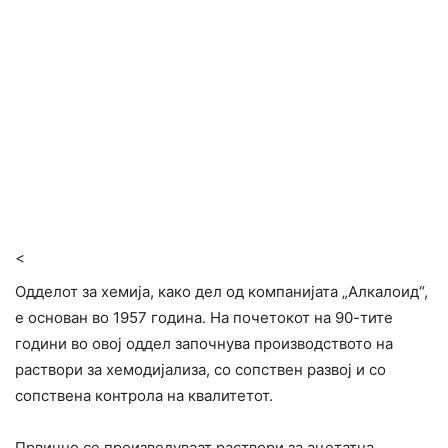
<
Одделот за хемија, како дел од компанијата „Алкалоид“,
е основан во 1957 година. На почетокот на 90-тите
години во овој оддел започнува производството на
раствори за хемодијализа, со сопствен развој и со
сопствена контрола на квалитетот.
Првично се произведуваат раствори за ацетатна