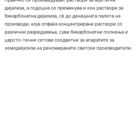
дијализа, а подоцна се преминува и кон раствори за
бикарбонатна дијализа, сѐ до денешната палета на
производи, која опфаќа концентрирани раствори со
различни разредувања, суви бикарбонатни полнења и
цврсто-течни сетови соодветни за апаратите за
хемодијализа на реномираните светски производители.