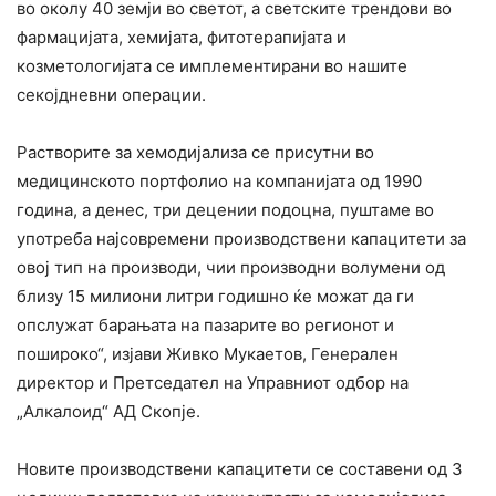
во околу 40 земји во светот, а светските трендови во
фармацијата, хемијата, фитотерапијата и
козметологијата се имплементирани во нашите
секојдневни операции.
Растворите за хемодијализа се присутни во
медицинското портфолио на компанијата од 1990
година, а денес, три децении подоцна, пуштаме во
употреба најсовремени производствени капацитети за
овој тип на производи, чии производни волумени од
близу 15 милиони литри годишно ќе можат да ги
опслужат барањата на пазарите во регионот и
пошироко“, изјави Живко Мукаетов, Генерален
директор и Претседател на Управниот одбор на
„Алкалоид“ АД Скопје.
Новите производствени капацитети се составени од 3