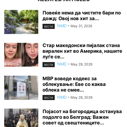
Повеќе нема да чистите бари по
дожд: Овој нов хит за...
NMD
-
May 31, 2026
ВЕСТИ
Стар македонски пијалак стана
вирален хит во Америка, нашите
луѓе се...
NMD
-
May 29, 2026
ВЕСТИ
МВР воведе кодекс за
облекување: Еве со каква
облека не смее...
NMD
-
May 28, 2026
ВЕСТИ
Појасот на Богородица останува
подолго во Белград: Важен
совет од свештениците...