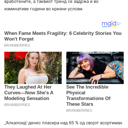
вработените, а таквиот тренд се задржа и во
изминативе години во кризни услови.
„’Алкалоид’ денес пласира над 65 % од својот асортиман