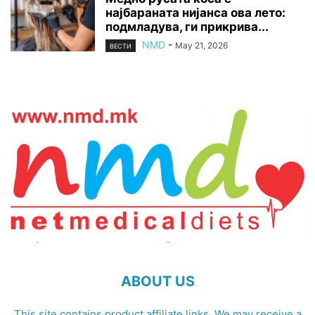
најбараната нијанса ова лето:
подмладува, ги прикрива...
NMD
-
May 21, 2026
ВЕСТИ
ABOUT US
This site contains product affiliate links. We may receive a