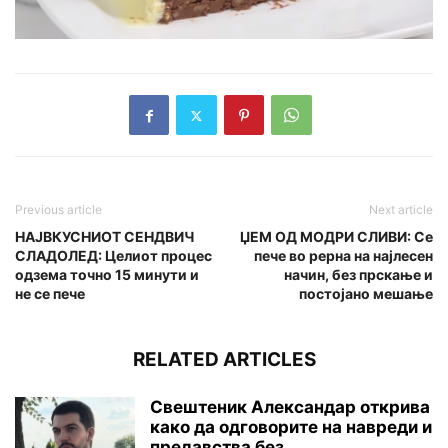
Previous article
Next article
НАЈВКУСНИОТ СЕНДВИЧ
ЏЕМ ОД МОДРИ СЛИВИ: Се
СЛАДОЛЕД: Целиот процес
пече во рерна на најлесен
одзема точно 15 минути и
начин, без прскање и
не се пече
постојано мешање
RELATED ARTICLES
Свештеник Александар открива
како да одговорите на навреди и
предавства без...