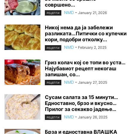
совршено...
NMD
-
January 21, 2026
РЕЦЕПТИ
Никој нема да ја забележи
разликата…Питички со купечки
кори, подобри отколку...
NMD
-
February 2, 2025
РЕЦЕПТИ
Гриз колач кој се топи во уста…
Најубавиот рецепт некогаш
запишан, со...
NMD
-
January 27, 2025
РЕЦЕПТИ
Сусам салата за 15 минути…
Едноставно, брзо и вкусно…
Прилог за секакво јадење…
NMD
-
January 26, 2025
РЕЦЕПТИ
Брза и едноставна ВЛАШКА