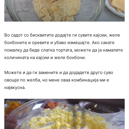
Во садот со бисквитите додајте ги сувите кајсии, желе
бонбоните и оревите и убаво измешајте. Ако сакате
помалку да биде слатка тортата, можете да ја намалите
количината на кајсии и желе бонбони.
Можете и да ги замените и да додадете друго суво
овошје по желба, но мене оваа комбинација ми е
највкусна.