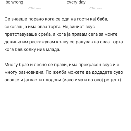
Се знаеше порано кога се оди на гости кај баба,
секогаш ја има оваа торта. Нејзиниот вкус
претставуваше среќа, а кога ја правам сега за моите
дечиња им раскажувам колку се радував на оваа торта
кога бев колку нив млада.
Многу брзо и лесно се прави, има прекрасен вкус и е
многу разновидна. По желба можете да додадете суво
овошје и јаткасти плодови (иако има и во овој рецепт).