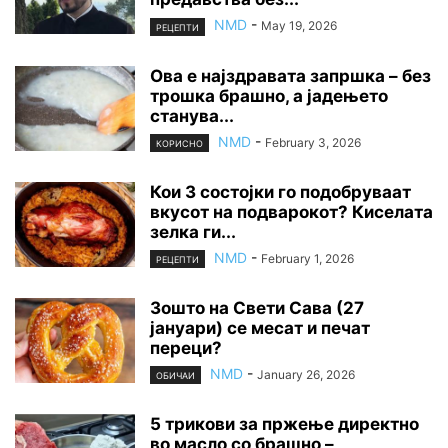
NMD
-
May 19, 2026
РЕЦЕПТИ
Ова е најздравата запршка – без
трошка брашно, а јадењето
станува...
NMD
-
February 3, 2026
КОРИСНО
Кои 3 состојки го подобруваат
вкусот на подварокот? Киселата
зелка ги...
NMD
-
February 1, 2026
РЕЦЕПТИ
Зошто на Свети Сава (27
јануари) се месат и печат
переци?
NMD
-
January 26, 2026
ОБИЧАИ
5 трикови за пржење директно
во масло со брашно –