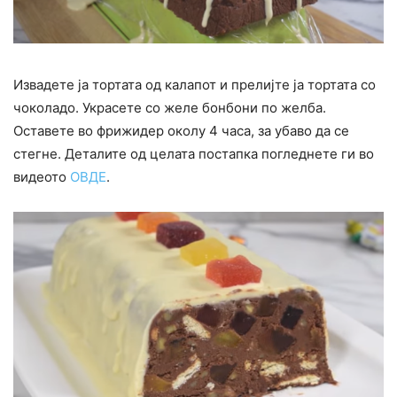
Извадете ја тортата од калапот и прелијте ја тортата со
чоколадо. Украсете со желе бонбони по желба.
Оставете во фрижидер околу 4 часа, за убаво да се
стегне. Деталите од целата постапка погледнете ги во
видеото
ОВДЕ
.