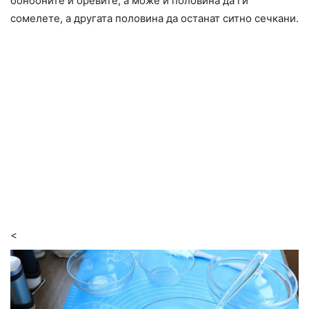
бонбоните и оревите, а може и половина да ги
сомелете, а другата половина да останат ситно сечкани.
<