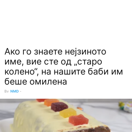
Ако го знаете нејзиното
име, вие сте од „старо
колено“, на нашите баби им
беше омилена
By
NMD
-