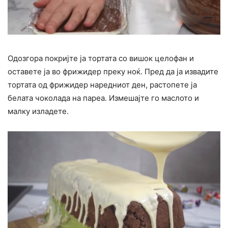
Одозгора покријте ја тортата со вишок целофан и
оставете ја во фрижидер преку ноќ. Пред да ја извадите
тортата од фрижидер наредниот ден, растопете ја
белата чоколада на пареа. Измешајте го маслото и
малку изладете.