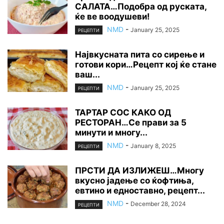
САЛАТА…Подобра од руската,
ќе ве воодушеви!
NMD
-
January 25, 2025
РЕЦЕПТИ
Највкусната пита со сирење и
готови кори…Рецепт кој ќе стане
ваш...
NMD
-
January 25, 2025
РЕЦЕПТИ
ТАРТАР СОС КАКО ОД
РЕСТОРАН…Се прави за 5
минути и многу...
NMD
-
January 8, 2025
РЕЦЕПТИ
ПРСТИ ДА ИЗЛИЖЕШ…Многу
вкусно јадење со ќофтиња,
евтино и едноставно, рецепт...
NMD
-
December 28, 2024
РЕЦЕПТИ