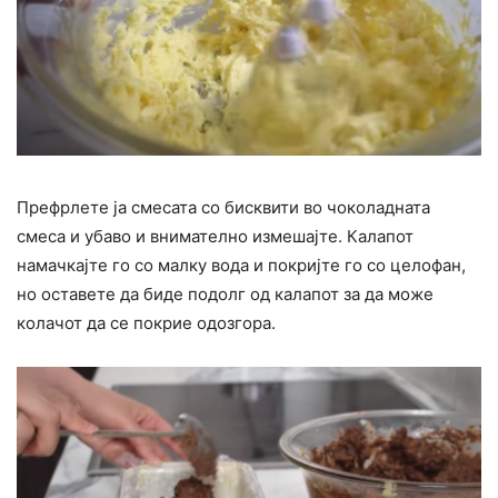
Префрлете ја смесата со бисквити во чоколадната
смеса и убаво и внимателно измешајте. Калапот
намачкајте го со малку вода и покријте го со целофан,
но оставете да биде подолг од калапот за да може
колачот да се покрие одозгора.