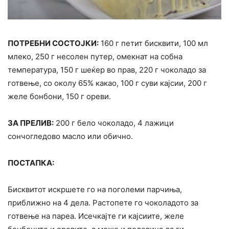
ПОТРЕБНИ СОСТОЈКИ:
160 г петит бисквити, 100 мл
млеко, 250 г несолен путер, омекнат на собна
температура, 150 г шеќер во прав, 220 г чоколадо за
готвење, со околу 65% какао, 100 г суви кајсии, 200 г
желе бонбони, 150 г ореви.
ЗА ПРЕЛИВ:
200 г бело чоколадо, 4 лажици
сончогледово масло или обично.
ПОСТАПКА:
Бисквитот искршете го на поголеми парчиња,
приближно на 4 дела. Растопете го чоколадото за
готвење на пареа. Исечкајте ги кајсиите, желе