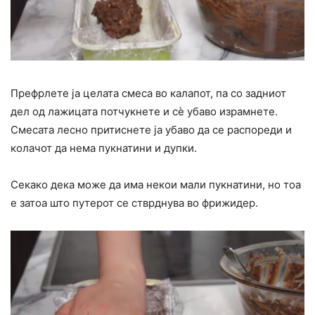
Префрлете ја целата смеса во калапот, па со задниот
дел од лажицата потчукнете и сè убаво израмнете.
Смесата лесно притиснете ја убаво да се распореди и
колачот да нема пукнатини и дупки.
Секако дека може да има некои мали пукнатини, но тоа
е затоа што путерот се стврднува во фрижидер.