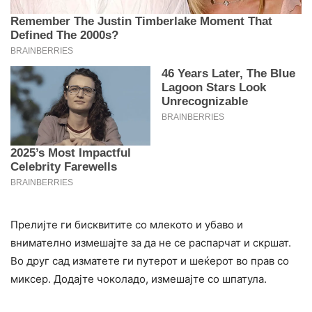
Прелијте ги бисквитите со млекото и убаво и
внимателно измешајте за да не се распарчат и скршат.
Во друг сад изматете ги путерот и шеќерот во прав со
миксер. Додајте чоколадо, измешајте со шпатула.