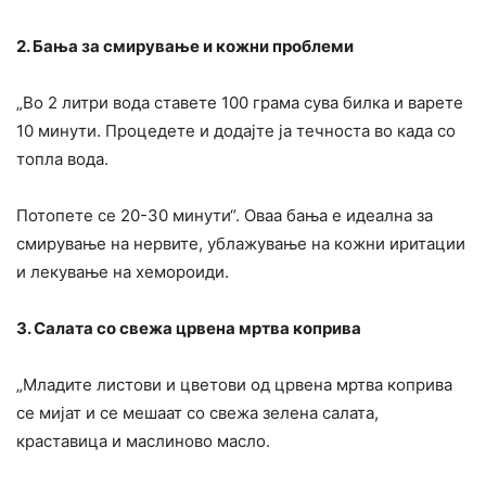
2. Бања за смирување и кожни проблеми
„Во 2 литри вода ставете 100 грама сува билка и варете
10 минути. Процедете и додајте ја течноста во када со
топла вода.
Потопете се 20-30 минути“. Оваа бања е идеална за
смирување на нервите, ублажување на кожни иритации
и лекување на хемороиди.
3. Салата со свежа црвена мртва коприва
„Младите листови и цветови од црвена мртва коприва
се мијат и се мешаат со свежа зелена салата,
краставица и маслиново масло.