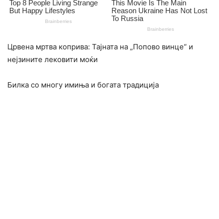
Црвена мртва коприва: Тајната на „Попово винце“ и
нејзините лековити моќи
Билка со многу имиња и богата традиција