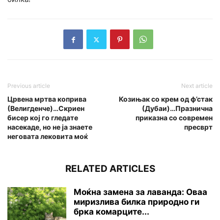
Previous article
Next article
Црвена мртва коприва
Козињак со крем од ф’стак
(Велигденче)…Скриен
(Дубаи)…Празнична
бисер кој го гледате
приказна со современ
насекаде, но не ја знаете
пресврт
неговата лековита моќ
RELATED ARTICLES
Моќна замена за лаванда: Оваа
миризлива билка природно ги
брка комарците...