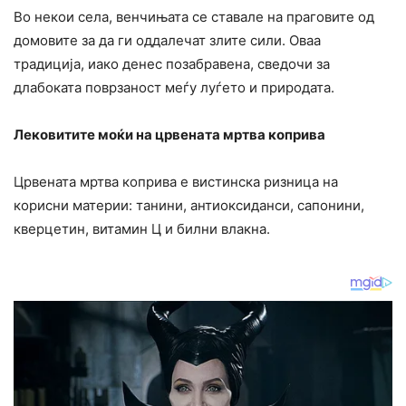
Во некои села, венчињата се ставале на праговите од
домовите за да ги оддалечат злите сили. Оваа
традиција, иако денес позабравена, сведочи за
длабоката поврзаност меѓу луѓето и природата.
Лековитите моќи на црвената мртва коприва
Црвената мртва коприва е вистинска ризница на
корисни материи: танини, антиоксиданси, сапонини,
кверцетин, витамин Ц и билни влакна.