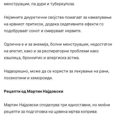
менструации, па дури и туберкулоза.
Нејзините диуретични својства помагаат за намалување
на крвниот притисок, додека седативните ефекти го
подобруваат сонот и смируваат нервите.
Одлична е и за анемија, болни менструации, недостаток
на апетит, како и за респираторни проблеми како
кашлица, бронхитис и алергиска астма.
Надворешно, може да се користи за лекување на рани,
посекотини и хемороиди.
Рецепти од Мартин Најдовски
Мартин Најдовски споделува три едноставни, но моќни
рецепти за подготовка на црвена мртва коприва: