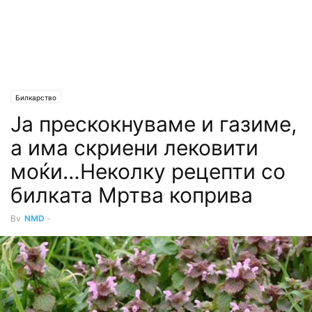
Билкарство
Ја прескокнуваме и газиме,
а има скриени лековити
моќи…Неколку рецепти со
билката Мртва коприва
By
NMD
-