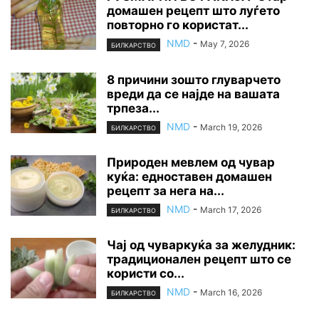
домашен рецепт што луѓето
повторно го користат...
NMD
-
May 7, 2026
БИЛКАРСТВО
8 причини зошто глуварчето
вреди да се најде на вашата
трпеза...
NMD
-
March 19, 2026
БИЛКАРСТВО
Природен мевлем од чувар
куќа: едноставен домашен
рецепт за нега на...
NMD
-
March 17, 2026
БИЛКАРСТВО
Чај од чуваркуќа за желудник:
традиционален рецепт што се
користи со...
NMD
-
March 16, 2026
БИЛКАРСТВО