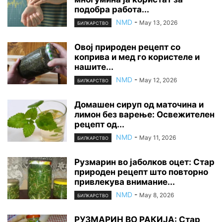
подобра работа...
NMD
-
May 13, 2026
БИЛКАРСТВО
Овој природен рецепт со
коприва и мед го користеле и
нашите...
NMD
-
May 12, 2026
БИЛКАРСТВО
Домашен сируп од маточина и
лимон без варење: Освежителен
рецепт од...
NMD
-
May 11, 2026
БИЛКАРСТВО
Рузмарин во јаболков оцет: Стар
природен рецепт што повторно
привлекува внимание...
NMD
-
May 8, 2026
БИЛКАРСТВО
РУЗМАРИН ВО РАКИЈА: Стар