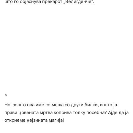
што го објаснува прекарот „Велигденче“.
<
Но, зошто ова име се меша со други билки, и што ја
прави црвената мртва коприва толку посебна? Ајде да ја
откриеме нејзината магија!