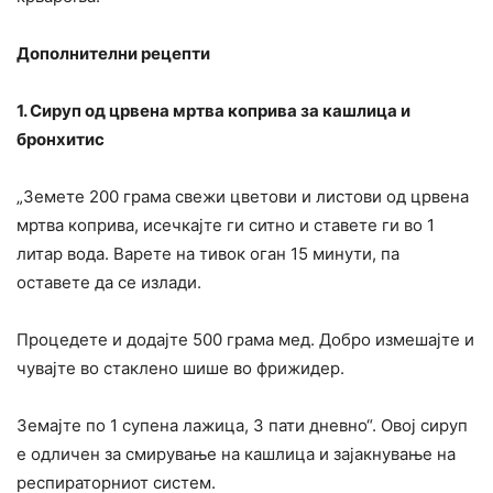
Дополнителни рецепти
1. Сируп од црвена мртва коприва за кашлица и
бронхитис
„Земете 200 грама свежи цветови и листови од црвена
мртва коприва, исечкајте ги ситно и ставете ги во 1
литар вода. Варете на тивок оган 15 минути, па
оставете да се излади.
Процедете и додајте 500 грама мед. Добро измешајте и
чувајте во стаклено шише во фрижидер.
Земајте по 1 супена лажица, 3 пати дневно“. Овој сируп
е одличен за смирување на кашлица и зајакнување на
респираторниот систем.