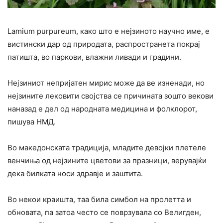
Lamium purpureum, како што е нејзиното научно име, е
вистински дар од природата, распространета покрај
патишта, во паркови, влажни ливади и градини.
Нејзиниот непријатен мирис може да ве изненади, но
нејзините лековити својства се причината зошто векови
наназад е дел од народната медицина и фолклорот,
пишува НМД.
Во македонската традиција, младите девојки плетеле
венчиња од нејзините цветови за празници, верувајќи
дека билката носи здравје и заштита.
Во некои краишта, таа била симбол на пролетта и
обновата, па затоа често се поврзувала со Велигден,