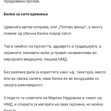
предизвика пролив.
Билка за сите времиња
Црвената мртва коприва, или „Попово винце“, е многу
повеќе од обична билка покрај патот.
Таа е симбол на пролетта, здравјето и традицијата, а
нејзините лековити моќи ја прават незаменлива во
народната медицина, пишува НМД.
Без разлика дали ја користите како чај, тинктура, масло
или во свежа салата, оваа билка ќе ве воодушеви со
својата разновидност.
Следете ги советите на Мартин Најдовски и тимот на
НМД, и откријте ја магијата на оваа скромна, но моќна
билка!