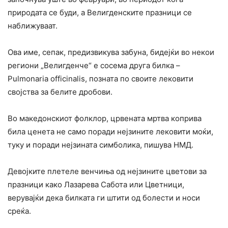
природата се буди, а Велигденските празници се
наближуваат.
Ова име, сепак, предизвикува забуна, бидејќи во некои
региони „Велигденче“ е сосема друга билка –
Pulmonaria officinalis, позната по своите лековити
својства за белите дробови.
Во македонскиот фолклор, црвената мртва коприва
била ценета не само поради нејзините лековити моќи,
туку и поради нејзината симболика, пишува НМД.
Девојките плетеле венчиња од нејзините цветови за
празници како Лазарева Сабота или Цветници,
верувајќи дека билката ги штити од болести и носи
среќа.