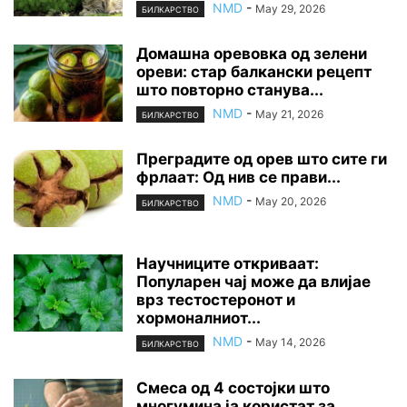
NMD
-
May 29, 2026
БИЛКАРСТВО
Домашна оревовка од зелени
ореви: стар балкански рецепт
што повторно станува...
NMD
-
May 21, 2026
БИЛКАРСТВО
Преградите од орев што сите ги
фрлаат: Од нив се прави...
NMD
-
May 20, 2026
БИЛКАРСТВО
Научниците откриваат:
Популарен чај може да влијае
врз тестостеронот и
хормоналниот...
NMD
-
May 14, 2026
БИЛКАРСТВО
Смеса од 4 состојки што
многумина ја користат за