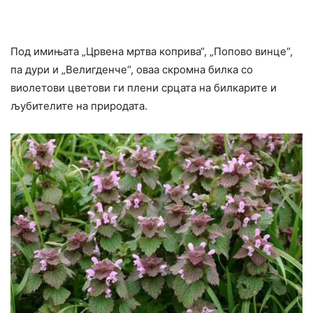
Под имињата „Црвена мртва коприва“, „Попово винце“,
па дури и „Велигденче“, оваа скромна билка со
виолетови цветови ги плени срцата на билкарите и
љубителите на природата.