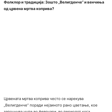
Фолклор и традиција: Зошто „Велигденче“ и венчиња
од црвена мртва коприва?
Црвената мртва коприва често се нарекува
„Велигденче“ поради нејзиното рано цветање, кое
започнува уште во февруари, во периодот кога