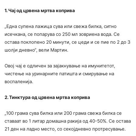
1. Чај од црвена мртва коприва
„Една супена лажица сува или свежа билка, ситно
исечкана, се попарува со 250 мл зовриена вода. Се
остава поклопено 20 минути, се цеди и се пие по 2 до 3
шолји дневно“, вели Мартин.
Овој чај е одличен за зајакнување на имунитетот,
чистење на уринарните патишта и смирување на
воспаленија.
2. Тинктура од црвена мртва коприва
„100 грама сува билка или 200 грама свежа билка се
ставаат во 1 литар домашна ракија од 40-50%. Се остава
21 ден на ладно место, со секојдневно протресување.