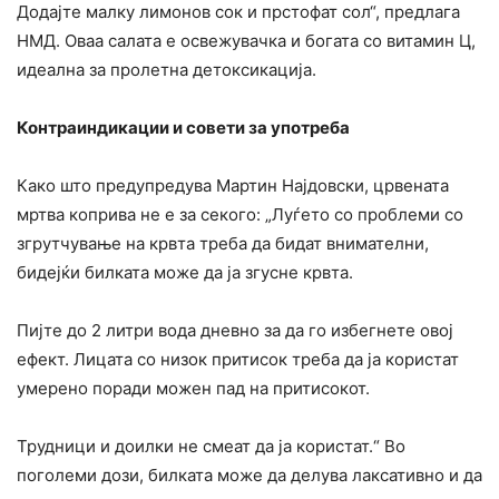
Додајте малку лимонов сок и прстофат сол“, предлага
НМД. Оваа салата е освежувачка и богата со витамин Ц,
идеална за пролетна детоксикација.
Контраиндикации и совети за употреба
Како што предупредува Мартин Најдовски, црвената
мртва коприва не е за секого: „Луѓето со проблеми со
згрутчување на крвта треба да бидат внимателни,
бидејќи билката може да ја згусне крвта.
Пијте до 2 литри вода дневно за да го избегнете овој
ефект. Лицата со низок притисок треба да ја користат
умерено поради можен пад на притисокот.
Трудници и доилки не смеат да ја користат.“ Во
поголеми дози, билката може да делува лаксативно и да