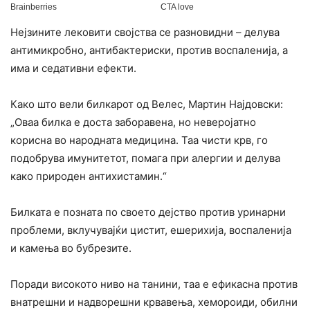
Нејзините лековити својства се разновидни – делува
антимикробно, антибактериски, против воспаленија, а
има и седативни ефекти.
Како што вели билкарот од Велес, Мартин Најдовски:
„Оваа билка е доста заборавена, но неверојатно
корисна во народната медицина. Таа чисти крв, го
подобрува имунитетот, помага при алергии и делува
како природен антихистамин.“
Билката е позната по своето дејство против уринарни
проблеми, вклучувајќи цистит, ешерихија, воспаленија
и камења во бубрезите.
Поради високото ниво на танини, таа е ефикасна против
внатрешни и надворешни крвавења, хемороиди, обилни