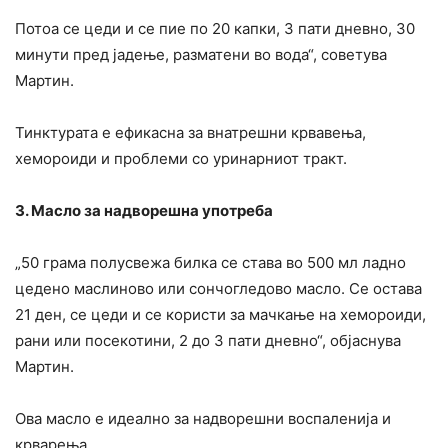
Потоа се цеди и се пие по 20 капки, 3 пати дневно, 30
минути пред јадење, разматени во вода“, советува
Мартин.
Тинктурата е ефикасна за внатрешни крвавења,
хемороиди и проблеми со уринарниот тракт.
3. Масло за надворешна употреба
„50 грама полусвежа билка се става во 500 мл ладно
цедено маслиново или сончогледово масло. Се остава
21 ден, се цеди и се користи за мачкање на хемороиди,
рани или посекотини, 2 до 3 пати дневно“, објаснува
Мартин.
Ова масло е идеално за надворешни воспаленија и
крварења.