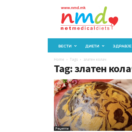
Н
М
Д
ВЕСТИ
ДИЕТИ
ЗДРАВЈЕ
Home
Tags
златен колач
Tag: златен кола
Рецепти