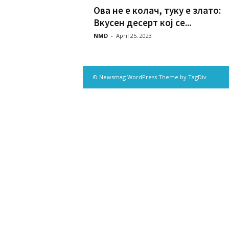
Ова не е колач, туку е злато:
Вкусен десерт кој се...
NMD
-
April 25, 2023
© Newsmag WordPress Theme by TagDiv