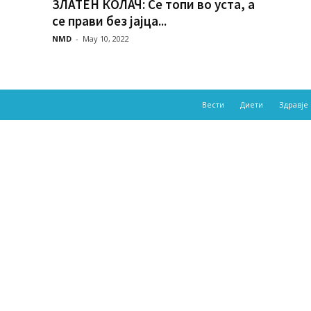
ЗЛАТЕН КОЛАЧ: Се топи во уста, а
се прави без јајца...
NMD
-
May 10, 2022
Вести
Диети
Здравје