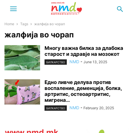
Home
Tags
жалфија во чорап
жалфија во чорап
Многу важна билка за длабока
старост и здравје на мозокот
NMD
-
June 13, 2025
БИЛКАРСТВО
Едно ливче делува против
воспаление, деменција, болка,
артритис, остеоартритис,
мигрена…
NMD
-
February 20, 2025
БИЛКАРСТВО