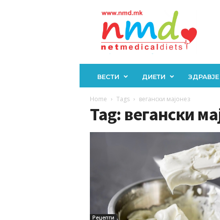
Н
М
Д
ВЕСТИ
ДИЕТИ
ЗДРАВЈЕ
Home
Tags
вегански мајонез
Tag: вегански ма
Рецепти