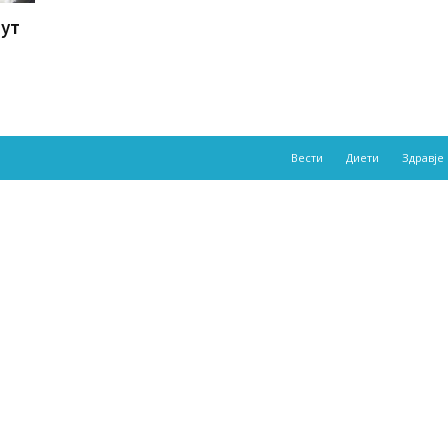
ут
Вести
Диети
Здравје