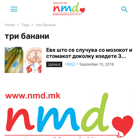
Home
Tags
три банани
три банани
Еве што се случува со мозокот и
стомакот доколку изедете 3...
НМД
-
September 15, 2019
ЗДРАВЈЕ