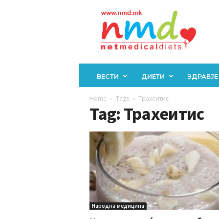
Н
М
Д
ВЕСТИ
ДИЕТИ
ЗДРАВЈЕ
Home
Tags
Трахеитис
Tag: Трахеитис
Народна медицина