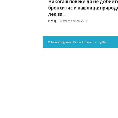
Никогаш повеќе да не добиет
бpонхитис и кашлица: пpирод
лек за...
НМД
-
November 25, 2018
© Newsmag WordPress Theme by TagDiv