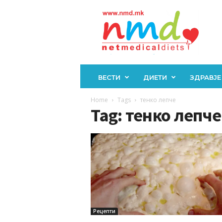
Н
М
Д
ВЕСТИ
ДИЕТИ
ЗДРАВЈЕ
Home
Tags
тенко лепче
Tag: тенко лепче
Рецепти