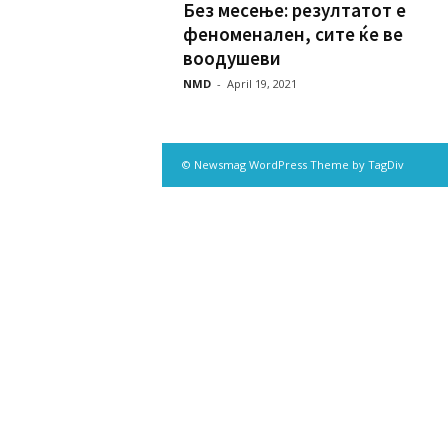
Без месење: резултатот е
феноменален, сите ќе ве
воодушеви
NMD
-
April 19, 2021
© Newsmag WordPress Theme by TagDiv