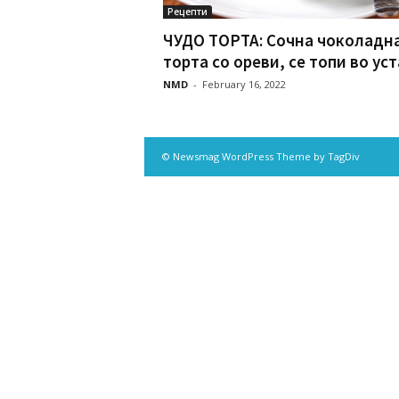
Рецепти
ЧУДО ТОРТА: Сочна чоколадн
торта со ореви, се топи во уста
NMD
-
February 16, 2022
© Newsmag WordPress Theme by TagDiv