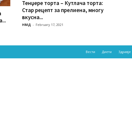
Тенџере торта – Кутлача торта:
Стар рецепт за прелиена, многу
а
вкусна...
...
НМД
-
February 17, 2021
Вести
Диети
Здравје