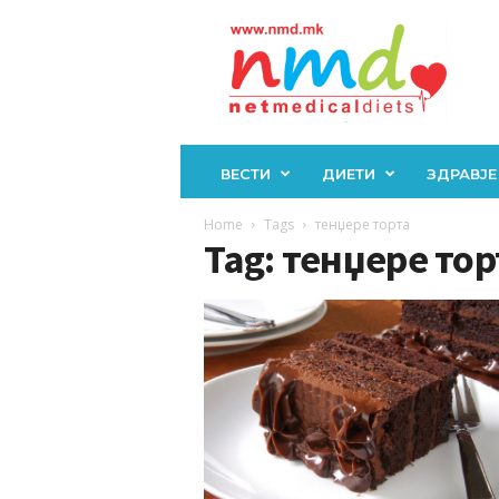
Н
М
Д
ВЕСТИ
ДИЕТИ
ЗДРАВЈЕ
Home
Tags
тенџере торта
Tag: тенџере тор