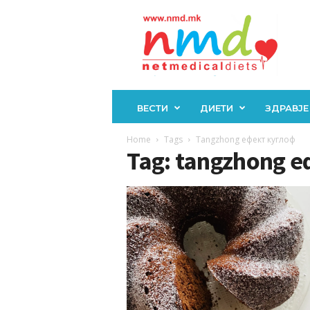
Н
М
Д
ВЕСТИ
ДИЕТИ
ЗДРАВЈЕ
Home
Tags
Tangzhong ефект куглоф
Tag: tangzhong 