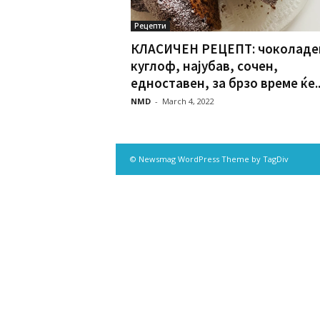
Рецепти
КЛАСИЧЕН РЕЦЕПТ: чоколаде
куглоф, најубав, сочен,
едноставен, за брзо време ќе..
NMD
-
March 4, 2022
© Newsmag WordPress Theme by TagDiv