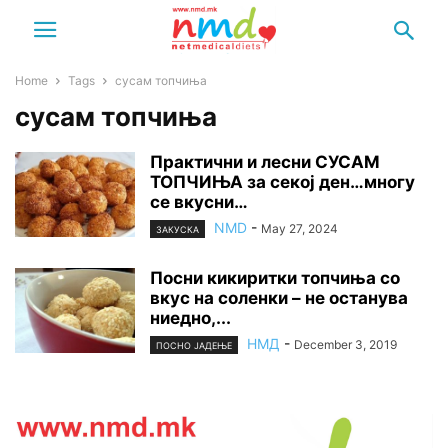
Home
Tags
сусам топчиња
сусам топчиња
Практични и лесни СУСАМ
ТОПЧИЊА за секој ден…многу
се вкусни…
NMD
-
May 27, 2024
ЗАКУСКА
Посни кикиритки топчиња со
вкус на соленки – не останува
ниедно,...
НМД
-
December 3, 2019
ПОСНО ЈАДЕЊЕ