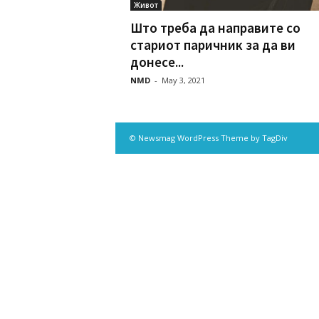
Живот
Што треба да направите со
стариот паричник за да ви
донесе...
NMD
-
May 3, 2021
© Newsmag WordPress Theme by TagDiv