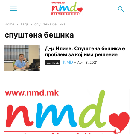
Home
Tags
спуштена бешика
спуштена бешика
Д-р Илиев: Спуштена бешика е
проблем за кој има решение
NMD
-
April 8, 2021
ЗДРАВЈЕ