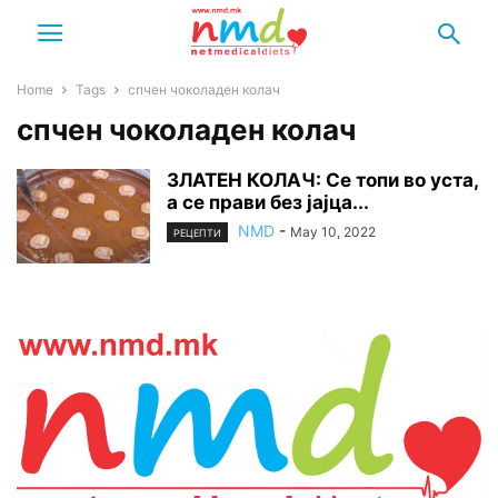
Home
Tags
спчен чоколаден колач
спчен чоколаден колач
ЗЛАТЕН КОЛАЧ: Се топи во уста,
а се прави без јајца...
NMD
-
May 10, 2022
РЕЦЕПТИ