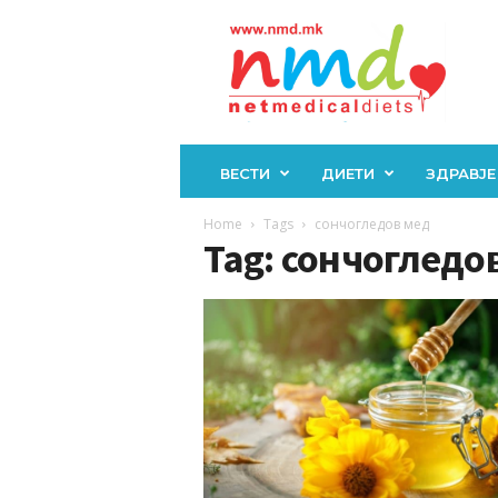
Н
М
Д
ВЕСТИ
ДИЕТИ
ЗДРАВЈЕ
Home
Tags
сончогледов мед
Tag: сончогледо