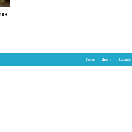
тен
Вести
Диети
Здравје