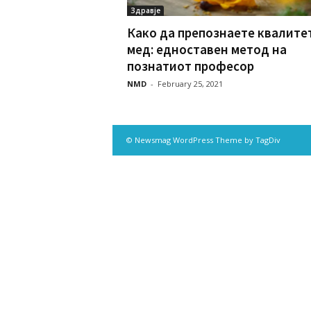
Здравје
Како да препознаете квалите
мед: едноставен метод на
познатиот професор
NMD
-
February 25, 2021
© Newsmag WordPress Theme by TagDiv