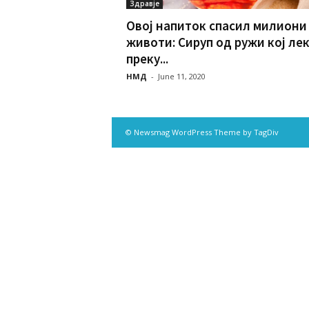
Здравје
Овој напиток спасил милиони
животи: Сируп од ружи кој ле
преку...
НМД
-
June 11, 2020
© Newsmag WordPress Theme by TagDiv