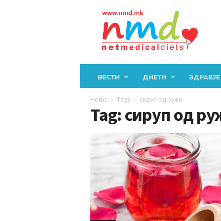
Н
М
Д
ВЕСТИ
ДИЕТИ
ЗДРАВЈЕ
Home
Tags
сируп од ружи
Tag: сируп од р