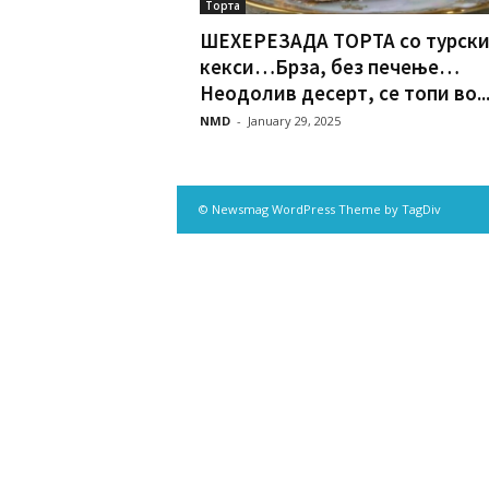
Торта
ШЕХЕРЕЗАДА ТОРТА со турск
кекси…Брза, без печење…
Неодолив десерт, се топи во..
NMD
-
January 29, 2025
© Newsmag WordPress Theme by TagDiv