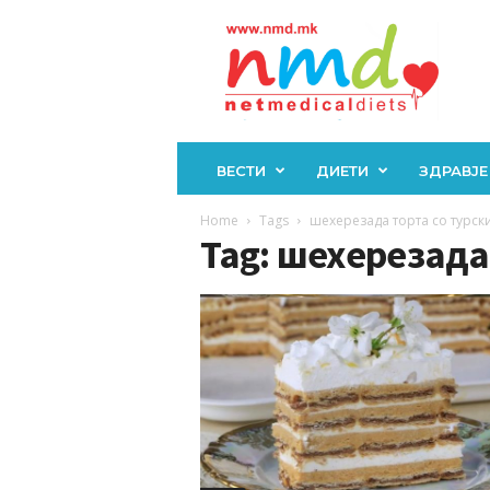
Н
М
Д
ВЕСТИ
ДИЕТИ
ЗДРАВЈЕ
Home
Tags
шехерезада торта со турск
Tag: шехерезада 