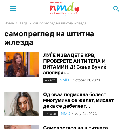
Home
Tags
самопреглед на штитна жлезда
самопреглед на штитна
жлезда
ЛУЃЕ ИЗВАДЕТЕ КРВ,
ПРОВЕРЕТЕ АНТИТЕЛА И
ВИТАМИН Д! Сања Вучиќ
апелира:...
NMD
-
October 11, 2023
ЖИВОТ
Од оваа подмолна болест
многумина се жалат, мислат
дека се дебелеат...
NMD
-
May 24, 2023
ЗДРАВЈЕ
Самопреглед на штитната