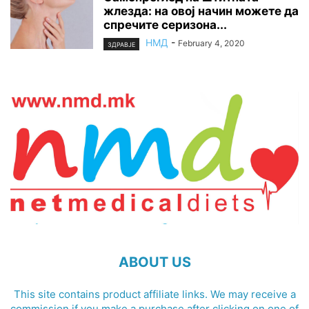
жлезда: на овој начин можете да
спречите серизона...
НМД
-
February 4, 2020
ЗДРАВЈЕ
ABOUT US
This site contains product affiliate links. We may receive a
commission if you make a purchase after clicking on one of