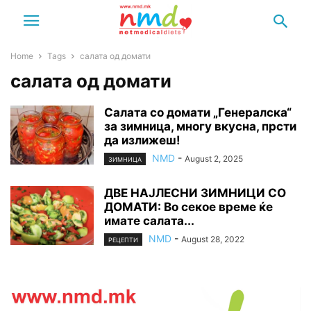
Home
Tags
салата од домати
салата од домати
Салата со домати „Генералска“
за зимница, многу вкусна, прсти
да излижеш!
NMD
-
August 2, 2025
ЗИМНИЦА
ДВЕ НАЈЛЕСНИ ЗИМНИЦИ СО
ДОМАТИ: Во секое време ќе
имате салата...
NMD
-
August 28, 2022
РЕЦЕПТИ