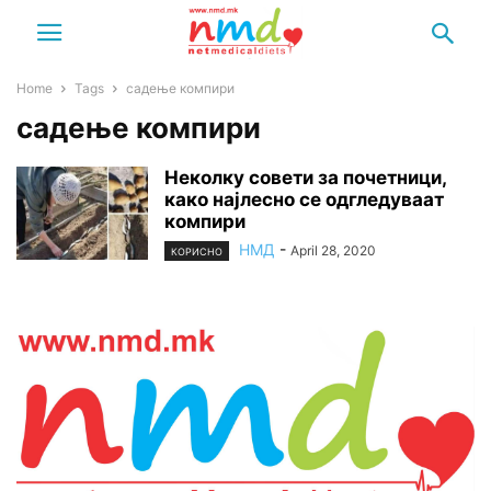
Home
Tags
садење компири
садење компири
Неколку совети за почетници,
како најлесно се одгледуваат
компири
НМД
-
April 28, 2020
КОРИСНО