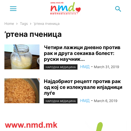
Home
Tags
’ртена пченица
’ртена пченица
Четири лажици дневно против
рак и друга секаква болест:
руски научник...
НМД
-
March 31, 2019
НАРОДНА МЕДИЦИНА
Најдобриот рецепт против рак
од кој се излекувале илјадници
луѓе
НМД
-
March 6, 2019
НАРОДНА МЕДИЦИНА