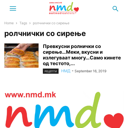
Home
Tags
ролчнички со сирење
ролчнички со сирење
Превкусни ролнички со
сирење…Меки, вкусни и
излегуваат многу…Само кинете
од тестото,...
НМД
-
September 16, 2019
РЕЦЕПТИ