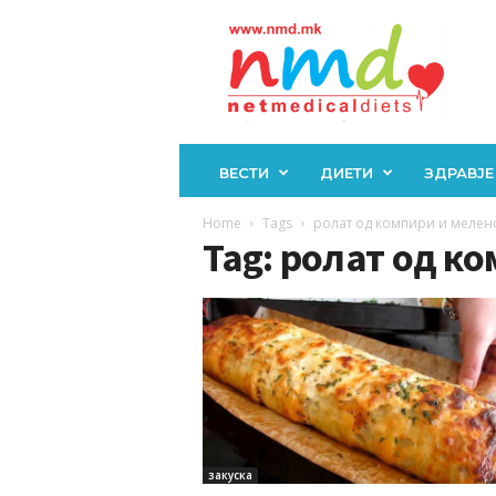
Н
М
Д
ВЕСТИ
ДИЕТИ
ЗДРАВЈЕ
Home
Tags
ролат од компири и мелен
Tag: ролат од к
закуска