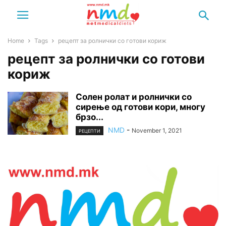
Home
Tags
рецепт за ролнички со готови кориж
рецепт за ролнички со готови
кориж
Солен ролат и ролнички со
сирење од готови кори, многу
брзо...
NMD
-
November 1, 2021
РЕЦЕПТИ