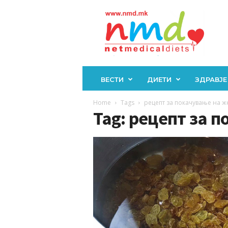
Н
М
Д
ВЕСТИ
ДИЕТИ
ЗДРАВЈЕ
Home
Tags
рецепт за покачување на ж
Tag: рецепт за 