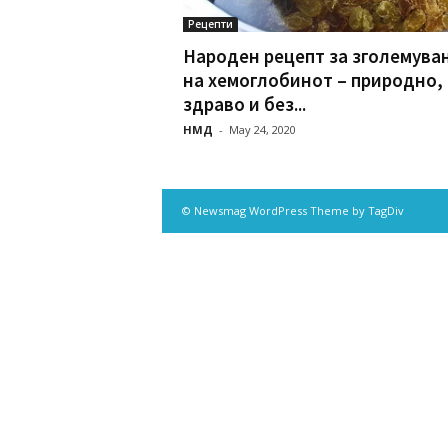
Рецепти
Народен рецепт за зголемува
на хемоглобинот – природно,
здраво и без...
НМД
-
May 24, 2020
© Newsmag WordPress Theme by TagDiv