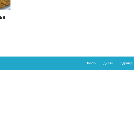
ње
Вести
Диети
Здравје