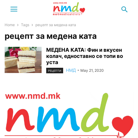
Home
Tags
рецепт за медена ката
рецепт за медена ката
МЕДЕНA КАТА: Фин и вкусен
колач, едноставно се топи во
уста
НМД
-
May 21, 2020
РЕЦЕПТИ