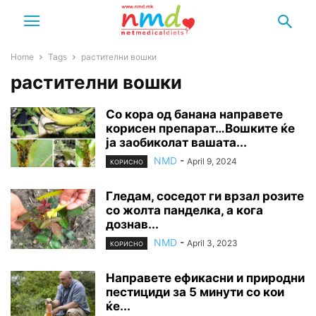
Home
Tags
растителни вошки
растителни вошки
Со кора од банана направете
корисен препарат…Вошките ќе
ја заобиколат вашата...
NMD
-
April 9, 2024
КОРИСНО
Гледам, соседот ги врзал розите
со жолта панделка, а кога
дознав...
NMD
-
April 3, 2023
КОРИСНО
Направете ефикасни и природни
пестициди за 5 минути со кои
ќе...