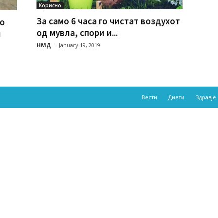
Корисно
За само 6 часа го чистат воздухот
о
од мувла, спори и...
и
НМД
-
January 19, 2019
Вести
Диети
Здравје