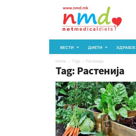
Н
М
Д
ВЕСТИ
ДИЕТИ
ЗДРАВЈЕ
Home
Tags
Растенија
Tag: Растенија