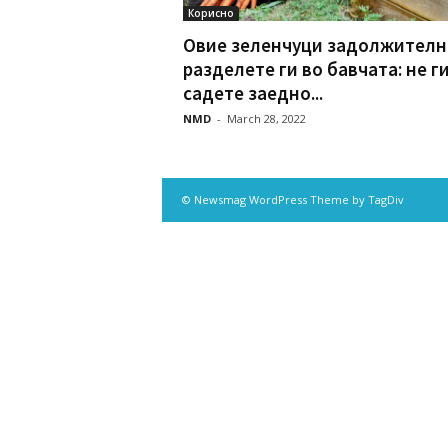
Корисно
Овие зеленчуци задолжителн
разделете ги во бавчата: не г
садете заедно...
NMD
-
March 28, 2022
© Newsmag WordPress Theme by TagDiv