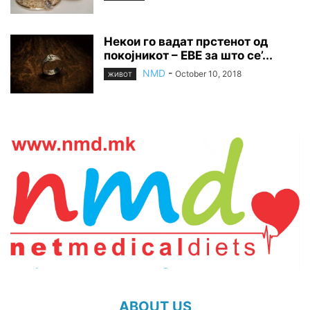
Некои го вадат прстенот од
покојникот – ЕВЕ за што се’...
NMD
-
October 10, 2018
ЖИВОТ
ABOUT US