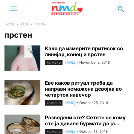
Home
Tags
прстен
прстен
Како да измерите притисок со
линијар, конец и прстен
НМД
-
November 2, 2018
КОРИСНО
Еве каков ритуал треба да
направи немажена девојка во
четврток навечер
НМД
-
October 25, 2018
КОРИСНО
Разведени сте? Сетете се кому
сте ја давале бурмата да ја...
НМД
-
October 18, 2018
КОРИСНО