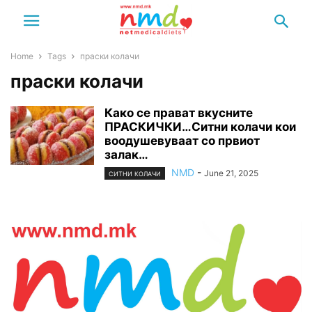
Home
Tags
праски колачи
праски колачи
Како се прават вкусните
ПРАСКИЧКИ…Ситни колачи кои
воодушевуваат со првиот
залак…
NMD
-
June 21, 2025
СИТНИ КОЛАЧИ