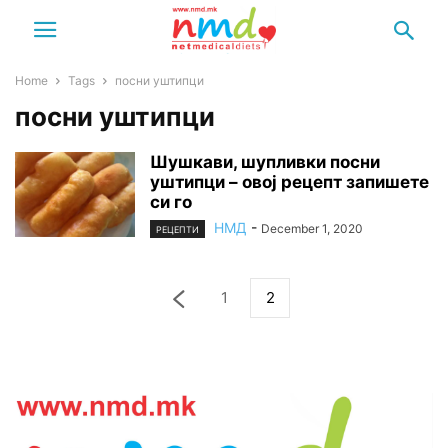
Home
Tags
посни уштипци
посни уштипци
Шушкави, шупливки посни
уштипци – овој рецепт запишете
си го
НМД
-
December 1, 2020
РЕЦЕПТИ
1
2