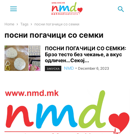
Home
Tags
посни погачици со семки
посни погачици со семки
ПОСНИ ПОГАЧИЦИ СО СЕМКИ:
Брзо тесто без чекање, а вкус
одличен…Секој...
NMD
-
December 6, 2023
ЗАКУСКА