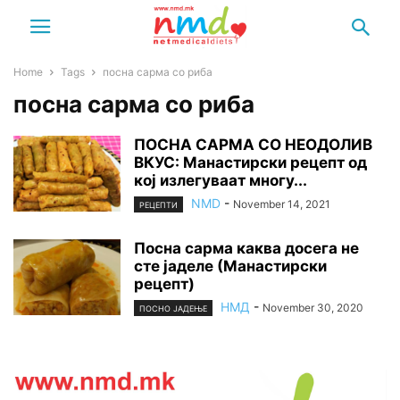
Home
Tags
посна сарма со риба
посна сарма со риба
ПОСНА САРМА СО НЕОДОЛИВ
ВКУС: Манастирски рецепт од
кој излегуваат многу...
NMD
-
November 14, 2021
РЕЦЕПТИ
Посна сарма каква досега не
сте јаделе (Манастирски
рецепт)
НМД
-
November 30, 2020
ПОСНО ЈАДЕЊЕ