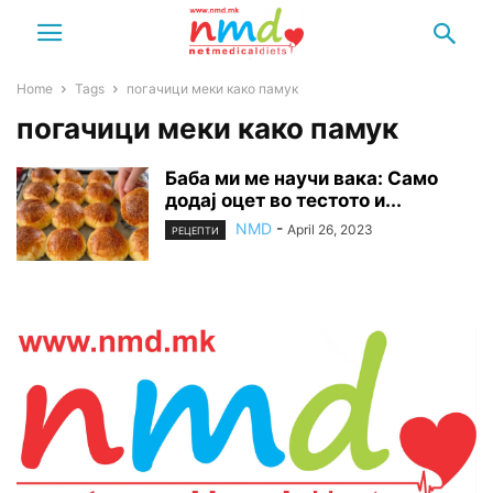
Home
Tags
погачици меки како памук
погачици меки како памук
Баба ми ме научи вака: Само
додај оцет во тестото и...
NMD
-
April 26, 2023
РЕЦЕПТИ