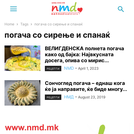
Home
Tags
погача со сирење и спанаќ
погача со сирење и спанаќ
ВЕЛИГДЕНСКА полнета погача
како од бајка: Највкусната
досега, опива со мирис...
NMD
-
April 1, 2023
РЕЦЕПТИ
Сончоглед погача – еднаш кога
ќе ја направите, ќе биде многу...
НМД
-
August 23, 2019
РЕЦЕПТИ