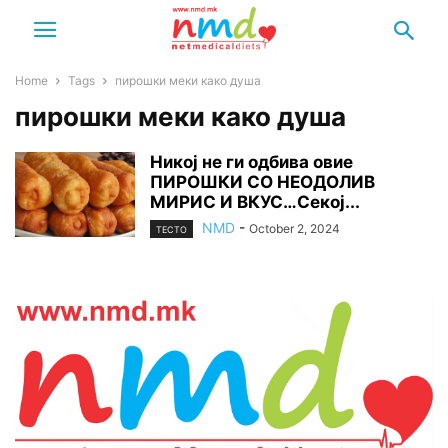
Home
Tags
пирошки меки како душа
пирошки меки како душа
Никој не ги одбива овие
ПИРОШКИ СО НЕОДОЛИВ
МИРИС И ВКУС…Секој...
NMD
-
October 2, 2024
ТЕСТО