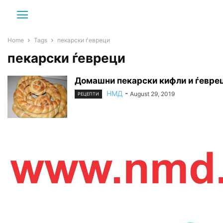
Home
Tags
пекарски ѓевреци
пекарски ѓевреци
Домашни пекарски кифли и ѓеврец
НМД
-
August 29, 2019
РЕЦЕПТИ