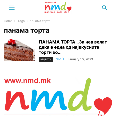
Home
Tags
панама торта
панама торта
ПАНАМА ТОРТА…За неа велат
дека е една од највкусните
торти во...
NMD
-
January 10, 2023
РЕЦЕПТИ