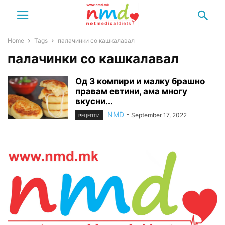
Home
Tags
палачинки со кашкалавал
палачинки со кашкалавал
Од 3 компири и малку брашно
правам евтини, ама многу
вкусни...
NMD
-
September 17, 2022
РЕЦЕПТИ