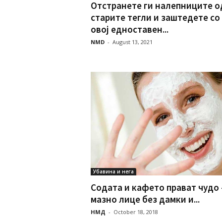
Отстранете ги налепниците о
старите тегли и заштедете со
овој едноставен...
NMD
-
August 13, 2021
Убавина и нега
Содата и кафето прават чудо 
мазно лице без дамки и...
НМД
-
October 18, 2018