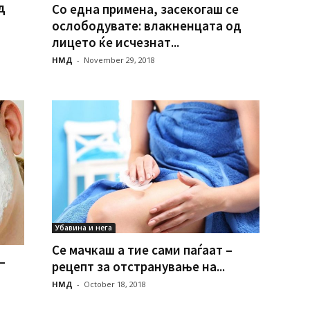
д
Со една примена, засекогаш се
ослободувате: влакненцата од
лицето ќе исчезнат...
НМД
-
November 29, 2018
Убавина и нега
Се мачкаш а тие сами паѓаат –
–
рецепт за отстранување на...
НМД
-
October 18, 2018