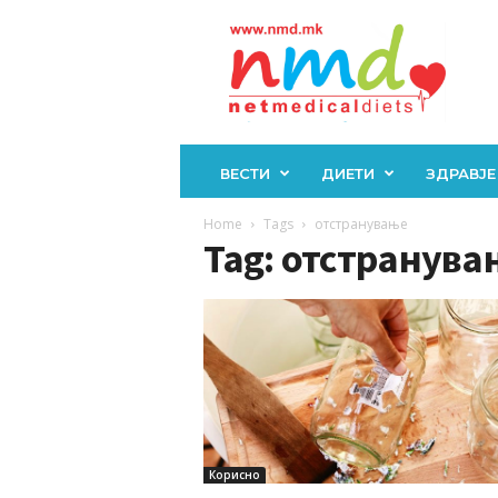
Н
М
Д
ВЕСТИ
ДИЕТИ
ЗДРАВЈЕ
Home
Tags
отстранување
Tag: отстранува
Корисно