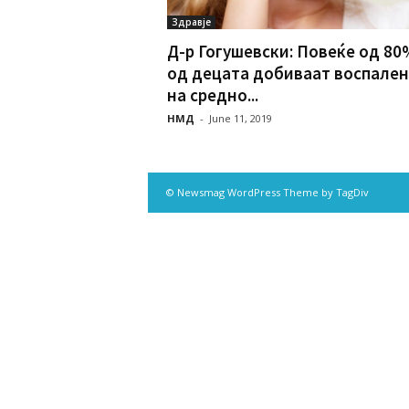
Здравје
Д-р Гогушевски: Повеќе од 80
од децата добиваат воспале
на средно...
НМД
-
June 11, 2019
© Newsmag WordPress Theme by TagDiv