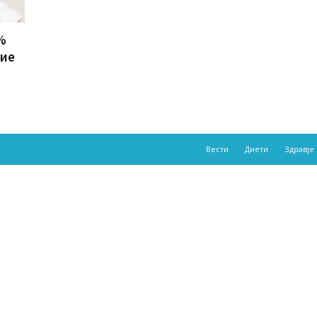
%
ние
Вести
Диети
Здравје