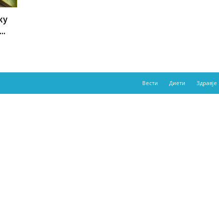
ку
..
Вести
Диети
Здравје