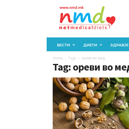
Н
М
Д
ВЕСТИ
ДИЕТИ
ЗДРАВЈЕ
Home
Tags
ореви во мед
Tag: ореви во ме