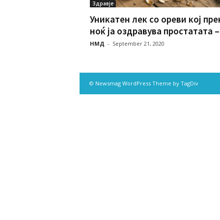
Здравје
Уникатен лек со ореви кој пре
ноќ ја оздравува простатата –.
НМД
-
September 21, 2020
© Newsmag WordPress Theme by TagDiv